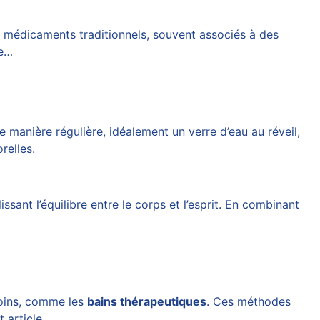
x médicaments traditionnels, souvent associés à des
se…
t de manière régulière, idéalement un verre d’eau au réveil,
relles.
sant l’équilibre entre le corps et l’esprit. En combinant
 soins, comme les
bains thérapeutiques
. Ces méthodes
et
article
.