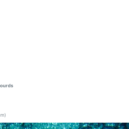
lourds
um)