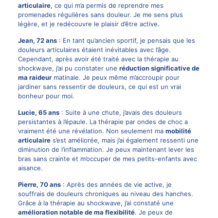
articulaire
, ce qui m’a permis de reprendre mes
promenades régulières sans douleur. Je me sens plus
légère, et je redécouvre le plaisir d’être active.
Jean, 72 ans
: En tant qu’ancien sportif, je pensais que les
douleurs articulaires étaient inévitables avec l’âge.
Cependant, après avoir été traité avec la thérapie au
shockwave, j’ai pu constater une
réduction significative de
ma raideur
matinale. Je peux même m’accroupir pour
jardiner sans ressentir de douleurs, ce qui est un vrai
bonheur pour moi.
Lucie, 65 ans
: Suite à une chute, j’avais des douleurs
persistantes à l’épaule. La thérapie par ondes de choc a
vraiment été une révélation. Non seulement ma
mobilité
articulaire
s’est améliorée, mais j’ai également ressenti une
diminution de l’inflammation. Je peux maintenant lever les
bras sans crainte et m’occuper de mes petits-enfants avec
aisance.
Pierre, 70 ans
: Après des années de vie active, je
souffrais de
douleurs chroniques
au niveau des hanches.
Grâce à la thérapie au shockwave, j’ai constaté une
amélioration notable de ma flexibilité
. Je peux de