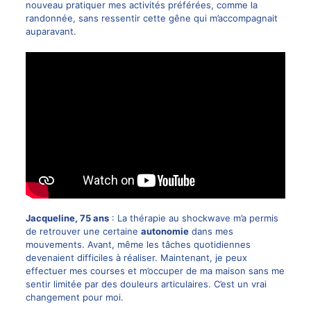
nouveau pratiquer mes activités préférées, comme la
randonnée, sans ressentir cette gêne qui m’accompagnait
auparavant.
Jacqueline, 75 ans
: La thérapie au shockwave m’a permis
de retrouver une certaine
autonomie
dans mes
mouvements. Avant, même les tâches quotidiennes
devenaient difficiles à réaliser. Maintenant, je peux
effectuer mes courses et m’occuper de ma maison sans me
sentir limitée par des douleurs articulaires. C’est un vrai
changement pour moi.