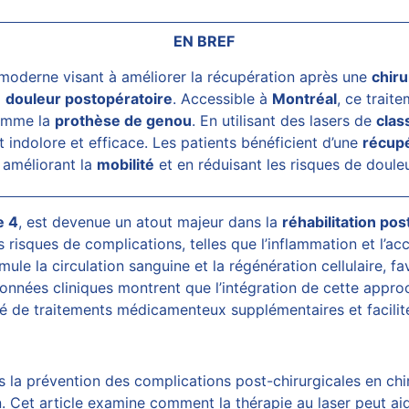
EN BREF
oderne visant à améliorer la récupération après une
chir
a
douleur postopératoire
. Accessible à
Montréal
, ce trait
comme la
prothèse de genou
. En utilisant des lasers de
clas
 indolore et efficace. Les patients bénéficient d’une
récupé
améliorant la
mobilité
et en réduisant les risques de doule
e 4
, est devenue un atout majeur dans la
réhabilitation pos
es risques de complications, telles que l’inflammation et l’
timule la circulation sanguine et la régénération cellulaire, f
 données cliniques montrent que l’intégration de cette app
té de traitements médicamenteux supplémentaires et faciliter
ns la prévention des complications post-chirurgicales en ch
on. Cet article examine comment la thérapie au laser peut aid