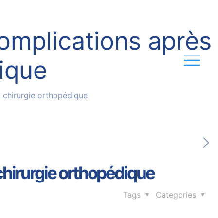
complications après
ique
e chirurgie orthopédique
chirurgie orthopédique
Tags
Categories