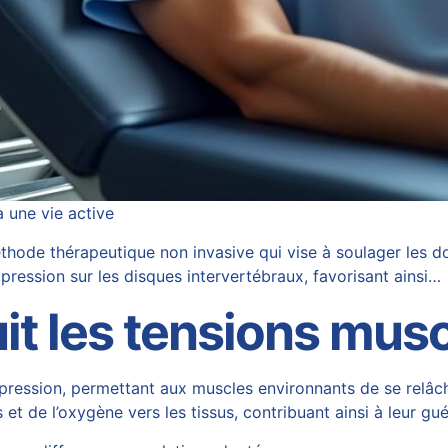
 une vie active
ode thérapeutique non invasive qui vise à soulager les do
pression sur les disques intervertébraux, favorisant ainsi…
t les tensions musc
ession, permettant aux muscles environnants de se relâcher
et de l’oxygène vers les tissus, contribuant ainsi à leur gué