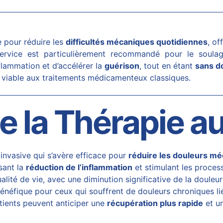
e pour réduire les
difficultés mécaniques quotidiennes
, of
service est particulièrement recommandé pour le soul
flammation et d’accélérer la
guérison
, tout en étant
sans d
ve viable aux traitements médicamenteux classiques.
de la Thérapie a
nvasive qui s’avère efficace pour
réduire les douleurs m
isant la
réduction de l’inflammation
et stimulant les process
alité de vie, avec une diminution significative de la douleu
 bénéfique pour ceux qui souffrent de
douleurs chroniques
li
atients peuvent anticiper une
récupération plus rapide
et un