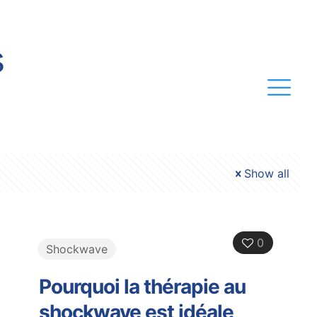
s
Show all
0
Shockwave
Pourquoi la thérapie au
shockwave est idéale