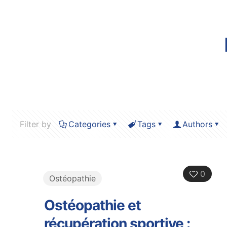
Filter by
Categories
Tags
Authors
0
Ostéopathie
Ostéopathie et
récupération sportive :