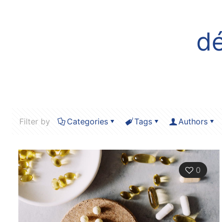
dé
Filter by
Categories
Tags
Authors
0