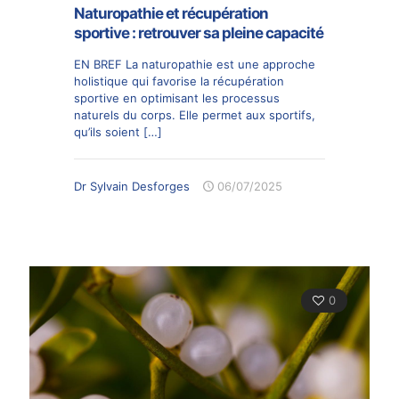
Naturopathie et récupération
sportive : retrouver sa pleine capacité
EN BREF La naturopathie est une approche
holistique qui favorise la récupération
sportive en optimisant les processus
naturels du corps. Elle permet aux sportifs,
qu’ils soient
[…]
Dr Sylvain Desforges
06/07/2025
0