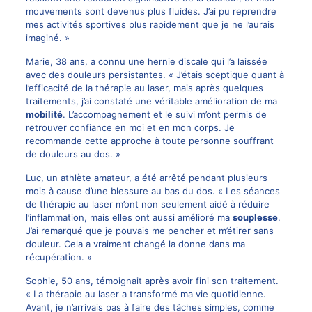
mouvements sont devenus plus fluides. J’ai pu reprendre
mes activités sportives plus rapidement que je ne l’aurais
imaginé. »
Marie, 38 ans, a connu une hernie discale qui l’a laissée
avec des douleurs persistantes. « J’étais sceptique quant à
l’efficacité de la thérapie au laser, mais après quelques
traitements, j’ai constaté une véritable amélioration de ma
mobilité
. L’accompagnement et le suivi m’ont permis de
retrouver confiance en moi et en mon corps. Je
recommande cette approche à toute personne souffrant
de douleurs au dos. »
Luc, un athlète amateur, a été arrêté pendant plusieurs
mois à cause d’une blessure au bas du dos. « Les séances
de thérapie au laser m’ont non seulement aidé à réduire
l’inflammation, mais elles ont aussi amélioré ma
souplesse
.
J’ai remarqué que je pouvais me pencher et m’étirer sans
douleur. Cela a vraiment changé la donne dans ma
récupération. »
Sophie, 50 ans, témoignait après avoir fini son traitement.
« La thérapie au laser a transformé ma vie quotidienne.
Avant, je n’arrivais pas à faire des tâches simples, comme