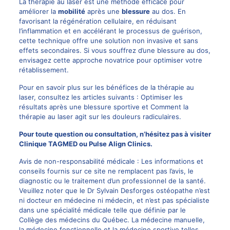
La thérapie au laser est une méthode efficace pour
améliorer la
mobilité
après une
blessure
au dos. En
favorisant la régénération cellulaire, en réduisant
l’inflammation et en accélérant le processus de guérison,
cette technique offre une solution non invasive et sans
effets secondaires. Si vous souffrez d’une blessure au dos,
envisagez cette approche novatrice pour optimiser votre
rétablissement.
Pour en savoir plus sur les bénéfices de la thérapie au
laser, consultez les articles suivants :
Optimiser les
résultats après une blessure sportive
et
Comment la
thérapie au laser agit sur les douleurs radiculaires
.
Pour toute question ou consultation, n’hésitez pas à visiter
Clinique TAGMED
ou
Pulse Align Clinics
.
Avis de non-responsabilité médicale : Les informations et
conseils fournis sur ce site ne remplacent pas l’avis, le
diagnostic ou le traitement d’un professionnel de la santé.
Veuillez noter que le Dr Sylvain Desforges ostéopathe n’est
ni docteur en médecine ni médecin, et n’est pas spécialiste
dans une spécialité médicale telle que définie par le
Collège des médecins du Québec. La médecine manuelle,
la médecine fonctionnelle et la médecine sportive telles