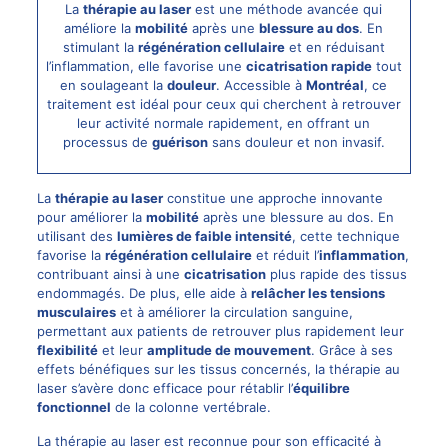
La
thérapie au laser
est une méthode avancée qui
améliore la
mobilité
après une
blessure au dos
. En
stimulant la
régénération cellulaire
et en réduisant
l’inflammation, elle favorise une
cicatrisation rapide
tout
en soulageant la
douleur
. Accessible à
Montréal
, ce
traitement est idéal pour ceux qui cherchent à retrouver
leur activité normale rapidement, en offrant un
processus de
guérison
sans douleur et non invasif.
La
thérapie au
laser
constitue une approche innovante
pour améliorer la
mobilité
après une blessure au dos. En
utilisant des
lumières de faible intensité
, cette technique
favorise la
régénération cellulaire
et réduit l’
inflammation
,
contribuant ainsi à une
cicatrisation
plus rapide des tissus
endommagés. De plus, elle aide à
relâcher les tensions
musculaires
et à améliorer la circulation sanguine,
permettant aux patients de retrouver plus rapidement leur
flexibilité
et leur
amplitude de mouvement
. Grâce à ses
effets bénéfiques sur les tissus concernés, la thérapie au
laser s’avère donc efficace pour rétablir l’
équilibre
fonctionnel
de la colonne vertébrale.
La thérapie au laser est reconnue pour son efficacité à