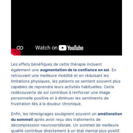
Les effets bénéfiques de cette thérapie incluent
également une
augmentation de la confiance en soi
. En
retrouvant une meilleure mobilité et en réduisant les
limitations physiques, les patients se sentent souvent plus
capables de reprendre leurs activités habituelles. Cette
redécouverte de soi contribue à renforcer une image
personnelle positive et à diminuer les sentiments de
frustration liés à la douleur chronique.
Enfin, les témoignages soulignent souvent un
amélioration
du sommeil
après avoir reçu des traitements de
décompression neurovertébrale. Un sommeil de meilleure
qualité contribue directement à un état mental plus positif.