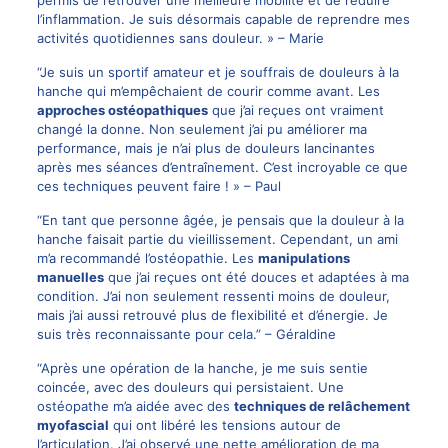
permis de retrouver une meilleure mobilité et de réduire
l’inflammation. Je suis désormais capable de reprendre mes
activités quotidiennes sans douleur. » – Marie
“Je suis un sportif amateur et je souffrais de douleurs à la
hanche qui m’empêchaient de courir comme avant. Les
approches ostéopathiques
que j’ai reçues ont vraiment
changé la donne. Non seulement j’ai pu améliorer ma
performance, mais je n’ai plus de douleurs lancinantes
après mes séances d’entraînement. C’est incroyable ce que
ces techniques peuvent faire ! » – Paul
“En tant que personne âgée, je pensais que la douleur à la
hanche faisait partie du vieillissement. Cependant, un ami
m’a recommandé l’ostéopathie. Les
manipulations
manuelles
que j’ai reçues ont été douces et adaptées à ma
condition. J’ai non seulement ressenti moins de douleur,
mais j’ai aussi retrouvé plus de flexibilité et d’énergie. Je
suis très reconnaissante pour cela.” – Géraldine
“Après une opération de la hanche, je me suis sentie
coincée, avec des douleurs qui persistaient. Une
ostéopathe m’a aidée avec des
techniques de relâchement
myofascial
qui ont libéré les tensions autour de
l’articulation. J’ai observé une nette amélioration de ma