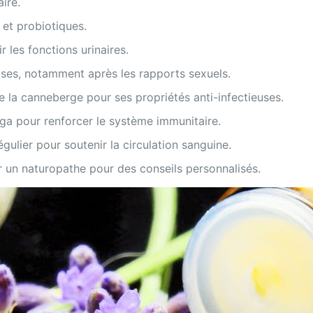
aire.
 et probiotiques.
 les fonctions urinaires.
ses, notamment après les rapports sexuels.
 la canneberge pour ses propriétés anti-infectieuses.
oga pour renforcer le système immunitaire.
gulier pour soutenir la circulation sanguine.
er un naturopathe pour des conseils personnalisés.