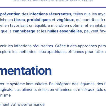
a
prévention
des
infections récurrentes
, telles que les my
riche en
fibres
,
probiotiques
et
végétaux
, qui contribue à 
iel en favorisant un équilibre microbien optimal et en inhib
s que la
canneberge
et les
huiles essentielles
, peuvent fav
enir les infections récurrentes. Grâce à des approches pers
 explore les méthodes naturopathiques efficaces pour lutter
imentation
cer le système immunitaire. En intégrant des légumes, des f
aginale. Les aliments riches en vitamines et minéraux, tels qu
anisme.
idement votre performance