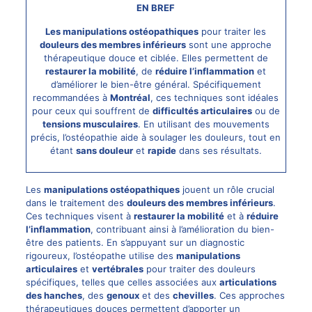
EN BREF
Les manipulations ostéopathiques
pour traiter les
douleurs des membres inférieurs
sont une approche
thérapeutique douce et ciblée. Elles permettent de
restaurer la mobilité
, de
réduire l’inflammation
et
d’améliorer le bien-être général. Spécifiquement
recommandées à
Montréal
, ces techniques sont idéales
pour ceux qui souffrent de
difficultés articulaires
ou de
tensions musculaires
. En utilisant des mouvements
précis, l’ostéopathie aide à soulager les douleurs, tout en
étant
sans douleur
et
rapide
dans ses résultats.
Les
manipulations ostéopathiques
jouent un rôle crucial
dans le traitement des
douleurs des membres inférieurs
.
Ces techniques visent à
restaurer la mobilité
et à
réduire
l’inflammation
, contribuant ainsi à l’amélioration du bien-
être des patients. En s’appuyant sur un diagnostic
rigoureux, l’ostéopathe utilise des
manipulations
articulaires
et
vertébrales
pour traiter des douleurs
spécifiques, telles que celles associées aux
articulations
des hanches
, des
genoux
et des
chevilles
. Ces approches
thérapeutiques douces permettent d’apporter un