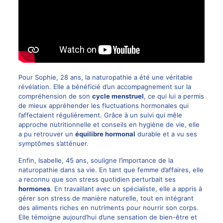
Pour Sophie, 28 ans, la naturopathie a été une véritable
révélation. Elle a bénéficié d’un accompagnement sur la
compréhension de son
cycle menstruel
, ce qui lui a permis
de mieux appréhender les fluctuations hormonales qui
l’affectaient régulièrement. Grâce à un suivi qui mêle
approche nutritionnelle et conseils en hygiène de vie, elle
a pu retrouver un
équilibre hormonal
durable et a vu ses
symptômes s’atténuer.
Enfin, Isabelle, 45 ans, souligne l’importance de la
naturopathie dans sa vie. En tant que femme d’affaires, elle
a reconnu que son stress quotidien perturbait ses
hormones
. En travaillant avec un spécialiste, elle a appris à
gérer son stress de manière naturelle, tout en intégrant
des aliments riches en nutriments pour nourrir son corps.
Elle témoigne aujourd’hui d’une sensation de bien-être et