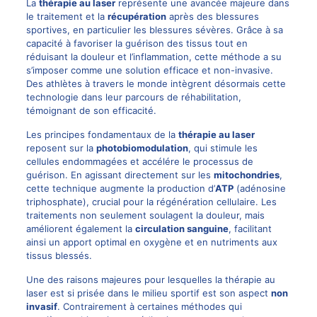
La
thérapie au laser
représente une avancée majeure dans
le traitement et la
récupération
après des blessures
sportives, en particulier les blessures sévères. Grâce à sa
capacité à favoriser la guérison des tissus tout en
réduisant la douleur et l’inflammation, cette méthode a su
s’imposer comme une solution efficace et non-invasive.
Des athlètes à travers le monde intègrent désormais cette
technologie dans leur parcours de réhabilitation,
témoignant de son efficacité.
Les principes fondamentaux de la
thérapie au laser
reposent sur la
photobiomodulation
, qui stimule les
cellules endommagées et accélére le processus de
guérison. En agissant directement sur les
mitochondries
,
cette technique augmente la production d’
ATP
(adénosine
triphosphate), crucial pour la régénération cellulaire. Les
traitements non seulement soulagent la douleur, mais
améliorent également la
circulation sanguine
, facilitant
ainsi un apport optimal en oxygène et en nutriments aux
tissus blessés.
Une des raisons majeures pour lesquelles la thérapie au
laser est si prisée dans le milieu sportif est son aspect
non
invasif
. Contrairement à certaines méthodes qui