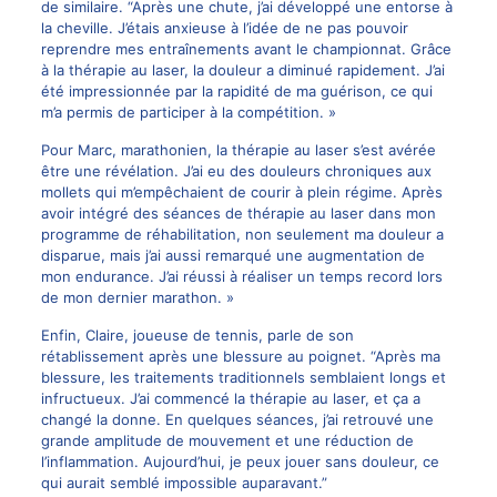
de similaire. “Après une chute, j’ai développé une entorse à
la cheville. J’étais anxieuse à l’idée de ne pas pouvoir
reprendre mes entraînements avant le championnat. Grâce
à la thérapie au laser, la douleur a diminué rapidement. J’ai
été impressionnée par la rapidité de ma guérison, ce qui
m’a permis de participer à la compétition. »
Pour Marc, marathonien, la thérapie au laser s’est avérée
être une révélation. J’ai eu des
douleurs chroniques
aux
mollets qui m’empêchaient de courir à plein régime. Après
avoir intégré des séances de thérapie au laser dans mon
programme de réhabilitation, non seulement ma douleur a
disparue, mais j’ai aussi remarqué une augmentation de
mon endurance. J’ai réussi à réaliser un temps record lors
de mon dernier marathon. »
Enfin, Claire, joueuse de tennis, parle de son
rétablissement après une blessure au poignet. “Après ma
blessure, les traitements traditionnels semblaient longs et
infructueux. J’ai commencé la thérapie au laser, et ça a
changé la donne. En quelques séances, j’ai retrouvé une
grande amplitude de mouvement et une réduction de
l’inflammation. Aujourd’hui, je peux jouer sans douleur, ce
qui aurait semblé impossible auparavant.”