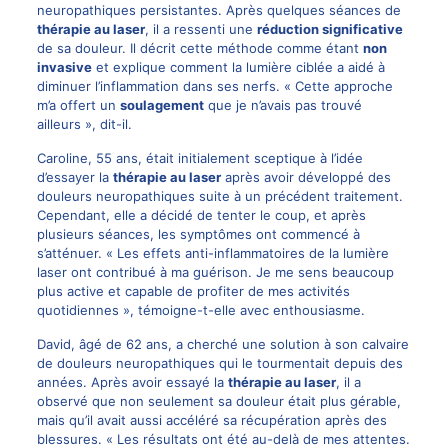
neuropathiques persistantes. Après quelques séances de
thérapie au laser
, il a ressenti une
réduction significative
de sa douleur. Il décrit cette méthode comme étant
non
invasive
et explique comment la lumière ciblée a aidé à
diminuer l’inflammation dans ses nerfs. « Cette approche
m’a offert un
soulagement
que je n’avais pas trouvé
ailleurs », dit-il.
Caroline, 55 ans, était initialement sceptique à l’idée
d’essayer la
thérapie au laser
après avoir développé des
douleurs neuropathiques suite à un précédent traitement.
Cependant, elle a décidé de tenter le coup, et après
plusieurs séances, les symptômes ont commencé à
s’atténuer. « Les effets anti-inflammatoires de la lumière
laser ont contribué à ma guérison. Je me sens beaucoup
plus active et capable de profiter de mes activités
quotidiennes », témoigne-t-elle avec enthousiasme.
David, âgé de 62 ans, a cherché une solution à son calvaire
de douleurs neuropathiques qui le tourmentait depuis des
années. Après avoir essayé la
thérapie au laser
, il a
observé que non seulement sa douleur était plus gérable,
mais qu’il avait aussi accéléré sa récupération après des
blessures. « Les résultats ont été au-delà de mes attentes.