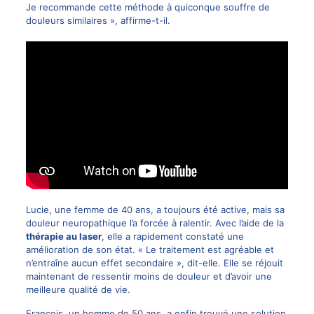
Je recommande cette méthode à quiconque souffre de
douleurs similaires », affirme-t-il.
Lucie, une femme de 40 ans, a toujours été active, mais sa
douleur neuropathique l’a forcée à ralentir. Avec l’aide de la
thérapie au laser
, elle a rapidement constaté une
amélioration de son état. « Le traitement est agréable et
n’entraîne aucun effet secondaire », dit-elle. Elle se réjouit
maintenant de ressentir moins de douleur et d’avoir une
meilleure qualité de vie.
François, un homme de 50 ans, a enfin trouvé une solution