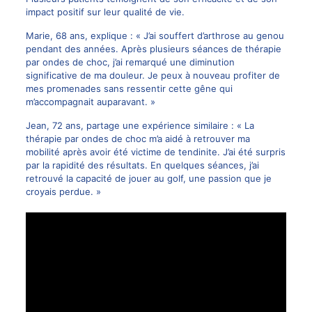
impact positif sur leur qualité de vie.
Marie, 68 ans, explique : « J’ai souffert d’arthrose au genou
pendant des années. Après plusieurs séances de thérapie
par ondes de choc, j’ai remarqué une diminution
significative de ma douleur. Je peux à nouveau profiter de
mes promenades sans ressentir cette gêne qui
m’accompagnait auparavant. »
Jean, 72 ans, partage une expérience similaire : « La
thérapie par ondes de choc m’a aidé à retrouver ma
mobilité après avoir été victime de tendinite. J’ai été surpris
par la rapidité des résultats. En quelques séances, j’ai
retrouvé la capacité de jouer au golf, une passion que je
croyais perdue. »