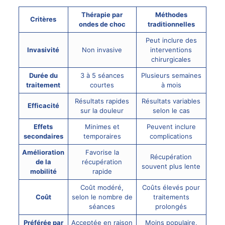
Thérapie par
Méthodes
Critères
ondes de choc
traditionnelles
Peut inclure des
Invasivité
Non invasive
interventions
chirurgicales
Durée du
3 à 5 séances
Plusieurs semaines
traitement
courtes
à mois
Résultats rapides
Résultats variables
Efficacité
sur la douleur
selon le cas
Effets
Minimes et
Peuvent inclure
secondaires
temporaires
complications
Amélioration
Favorise la
Récupération
de la
récupération
souvent plus lente
mobilité
rapide
Coût modéré,
Coûts élevés pour
Coût
selon le nombre de
traitements
séances
prolongés
Préférée par
Acceptée en raison
Moins populaire,