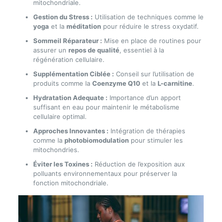
mitochondriale.
Gestion du Stress :
Utilisation de techniques comme le
yoga
et la
méditation
pour réduire le stress oxydatif.
Sommeil Réparateur :
Mise en place de routines pour
assurer un
repos de qualité
, essentiel à la
régénération cellulaire.
Supplémentation Ciblée :
Conseil sur l’utilisation de
produits comme la
Coenzyme Q10
et la
L-carnitine
.
Hydratation Adequate :
Importance d’un apport
suffisant en eau pour maintenir le métabolisme
cellulaire optimal.
Approches Innovantes :
Intégration de thérapies
comme la
photobiomodulation
pour stimuler les
mitochondries.
Éviter les Toxines :
Réduction de l’exposition aux
polluants environnementaux pour préserver la
fonction mitochondriale.