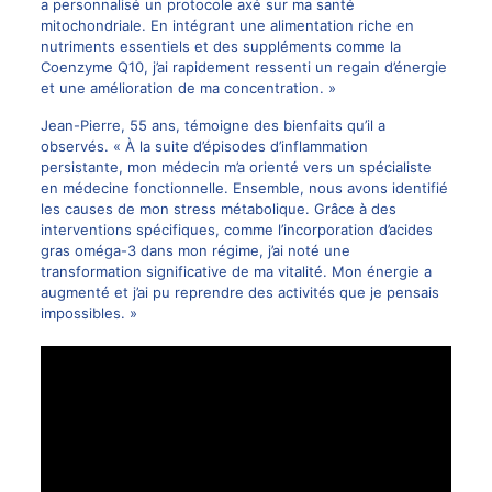
a personnalisé un protocole axé sur ma santé
mitochondriale. En intégrant une alimentation riche en
nutriments essentiels et des suppléments comme la
Coenzyme Q10, j’ai rapidement ressenti un regain d’énergie
et une amélioration de ma concentration. »
Jean-Pierre, 55 ans, témoigne des bienfaits qu’il a
observés. « À la suite d’épisodes d’inflammation
persistante, mon médecin m’a orienté vers un spécialiste
en médecine fonctionnelle. Ensemble, nous avons identifié
les causes de mon stress métabolique. Grâce à des
interventions spécifiques, comme l’incorporation d’acides
gras oméga-3 dans mon régime, j’ai noté une
transformation significative de ma vitalité. Mon énergie a
augmenté et j’ai pu reprendre des activités que je pensais
impossibles. »