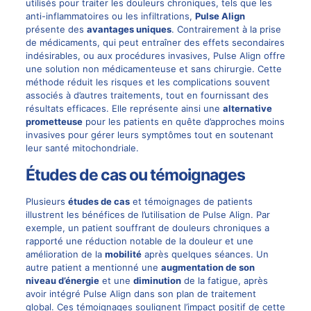
utilisés pour traiter les douleurs chroniques, tels que les
anti-inflammatoires ou les infiltrations,
Pulse Align
présente des
avantages uniques
. Contrairement à la prise
de médicaments, qui peut entraîner des effets secondaires
indésirables, ou aux procédures invasives, Pulse Align offre
une solution non médicamenteuse et sans chirurgie. Cette
méthode réduit les risques et les complications souvent
associés à d’autres traitements, tout en fournissant des
résultats efficaces. Elle représente ainsi une
alternative
prometteuse
pour les patients en quête d’approches moins
invasives pour gérer leurs symptômes tout en soutenant
leur santé mitochondriale.
Études de cas ou témoignages
Plusieurs
études de cas
et témoignages de patients
illustrent les bénéfices de l’utilisation de Pulse Align. Par
exemple, un patient souffrant de douleurs chroniques a
rapporté une réduction notable de la douleur et une
amélioration de la
mobilité
après quelques séances. Un
autre patient a mentionné une
augmentation de son
niveau d’énergie
et une
diminution
de la fatigue, après
avoir intégré Pulse Align dans son plan de traitement
global. Ces témoignages soulignent l’impact positif de cette