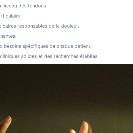
u niveau des tendons.
rticulaire.
alcaires responsables de la douleur.
gnantes.
x besoins spécifiques de chaque patient.
 cliniques solides et des recherches établies.