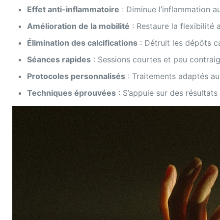
Effet anti-inflammatoire
: Diminue l’inflammation a
Amélioration de la mobilité
: Restaure la flexibilité a
Élimination des calcifications
: Détruit les dépôts c
Séances rapides
: Sessions courtes et peu contrai
Protocoles personnalisés
: Traitements adaptés au
Techniques éprouvées
: S’appuie sur des résultats