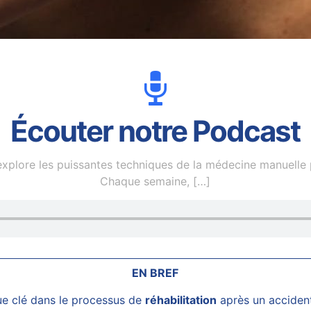
Écouter notre Podcast
plore les puissantes techniques de la médecine manuelle p
Chaque semaine,
[…]
EN BREF
e clé dans le processus de
réhabilitation
après un accident