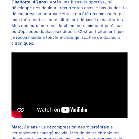
Charlotte, 45 ans
: Après une blessure sportive, j’ai
développé des douleurs récurrentes dans le bas du dos. La
décompression neurovertébrale m’a été recommandée par
mon thérapeute. Les résultats ont dépassé mes attentes.
Mes douleurs ont considérablement diminué et je n’ai pas
eu d’épisodes douloureux depuis. C’est un traitement que
je recommande à tout le monde qui souffre de douleurs
chroniques.
Marc, 39 ans
: La décompression neurovertébrale a
véritablement changé ma vie. Mes douleurs chroniques
devenaient insupportables, mais après un programme de