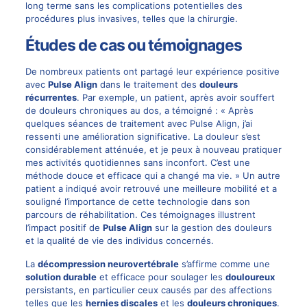
long terme sans les complications potentielles des
procédures plus invasives, telles que la chirurgie.
Études de cas ou témoignages
De nombreux patients ont partagé leur expérience positive
avec
Pulse Align
dans le traitement des
douleurs
récurrentes
. Par exemple, un patient, après avoir souffert
de douleurs chroniques au dos, a témoigné : « Après
quelques séances de traitement avec Pulse Align, j’ai
ressenti une amélioration significative. La douleur s’est
considérablement atténuée, et je peux à nouveau pratiquer
mes activités quotidiennes sans inconfort. C’est une
méthode douce et efficace qui a changé ma vie. » Un autre
patient a indiqué avoir retrouvé une meilleure mobilité et a
souligné l’importance de cette technologie dans son
parcours de réhabilitation. Ces témoignages illustrent
l’impact positif de
Pulse Align
sur la gestion des douleurs
et la qualité de vie des individus concernés.
La
décompression neurovertébrale
s’affirme comme une
solution durable
et efficace pour soulager les
douloureux
persistants, en particulier ceux causés par des affections
telles que les
hernies discales
et les
douleurs chroniques
.