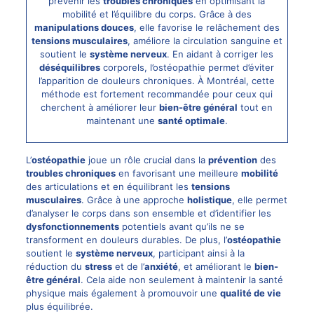
prévenir les
troubles chroniques
en optimisant la
mobilité et l’équilibre du corps. Grâce à des
manipulations douces
, elle favorise le relâchement des
tensions musculaires
, améliore la circulation sanguine et
soutient le
système nerveux
. En aidant à corriger les
déséquilibres
corporels, l’ostéopathie permet d’éviter
l’apparition de
douleurs chroniques
. À Montréal, cette
méthode est fortement recommandée pour ceux qui
cherchent à améliorer leur
bien-être général
tout en
maintenant une
santé optimale
.
L’
ostéopathie
joue un rôle crucial dans la
prévention
des
troubles chroniques
en favorisant une meilleure
mobilité
des articulations et en équilibrant les
tensions
musculaires
. Grâce à une approche
holistique
, elle permet
d’analyser le corps dans son ensemble et d’identifier les
dysfonctionnements
potentiels avant qu’ils ne se
transforment en douleurs durables. De plus, l’
ostéopathie
soutient le
système nerveux
, participant ainsi à la
réduction du
stress
et de l’
anxiété
, et améliorant le
bien-
être général
. Cela aide non seulement à maintenir la santé
physique mais également à promouvoir une
qualité de vie
plus équilibrée.