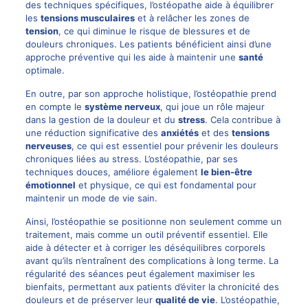
des techniques spécifiques, l’ostéopathe aide à équilibrer
les
tensions musculaires
et à relâcher les zones de
tension
, ce qui diminue le risque de blessures et de
douleurs chroniques. Les patients bénéficient ainsi d’une
approche préventive qui les aide à maintenir une
santé
optimale.
En outre, par son approche holistique, l’ostéopathie prend
en compte le
système nerveux
, qui joue un rôle majeur
dans la gestion de la douleur et du
stress
. Cela contribue à
une réduction significative des
anxiétés
et des
tensions
nerveuses
, ce qui est essentiel pour prévenir les douleurs
chroniques liées au stress. L’ostéopathie, par ses
techniques douces, améliore également
le bien-être
émotionnel
et physique, ce qui est fondamental pour
maintenir un mode de vie sain.
Ainsi, l’ostéopathie se positionne non seulement comme un
traitement, mais comme un outil préventif essentiel. Elle
aide à détecter et à corriger les déséquilibres corporels
avant qu’ils n’entraînent des complications à long terme. La
régularité des séances peut également maximiser les
bienfaits, permettant aux patients d’éviter la chronicité des
douleurs et de préserver leur
qualité de vie
. L’ostéopathie,