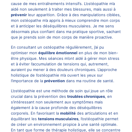
cause de mes entraînements intensifs. L’ostéopathie m’a
aidé non seulement à traiter mes blessures, mais aussi à
prévenir
leur apparition. Grâce à des manipulations ciblées,
mon ostéopathe m’a appris à mieux comprendre mon corps
et à anticiper les déséquilibres musculaires. Je me sens
désormais plus confiant dans ma pratique sportive, sachant
que je prends soin de mon corps de manière proactive.
En consultant un ostéopathe régulièrement, j’ai pu
optimiser mon
équilibre émotionnel
en plus de mon bien-
être physique. Mes séances m’ont aidé à gérer mon stress
et à éviter l’accumulation de tensions qui, autrement,
auraient pu mener à des douleurs chroniques. L’approche
holistique de l’ostéopathie m’a ouvert les yeux sur
l’importance de la
prévention
dans ma routine de santé.
L’ostéopathie est une méthode de soin qui joue un rôle
crucial dans la prévention des
troubles chroniques
, en
s’intéressant non seulement aux symptômes mais
également à la cause profonde des déséquilibres
corporels. En favorisant la
mobilité
des articulations et en
équilibrant les
tensions musculaires
, l’ostéopathie permet
de créer un environnement propice à une santé optimale.
En tant que forme de thérapie holistique, elle se concentre