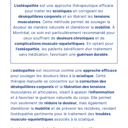
L’ostéopathie
est une approche thérapeutique efficace
pour traiter les
sciatiques
en corrigeant les
déséquilibres corporels
et en libérant les
tensions
musculaires
. Cette méthode permet de soulager la
douleur de manière naturelle et d’améliorer la
mobilité
. À
Montréal, ce soin est particulièrement recommandé pour
ceux souffrant de
douleurs chroniques
et de
complications musculo-squelettiques
. En optant pour
l’ostéopathie
, les patients bénéficient d’un traitement
sans médication, favorisant une
guérison durable
.
L’
ostéopathie
est reconnue comme une
approche efficace
pour soulager les douleurs liées à la
sciatique
. Cette
thérapie manuelle se concentre sur la
correction des
déséquilibres corporels
et la
libération des tensions
musculaires et articulaires, visant à apaiser l’
inflammation
et à favoriser la guérison naturelle du corps. Elle permet
non seulement de
réduire la douleur
, mais également
d’améliorer la
mobilité
et de prévenir les récidives, rendant
l’ostéopathie pertinente pour le traitement des
troubles
musculo-squelettiques
associés à la sciatique.