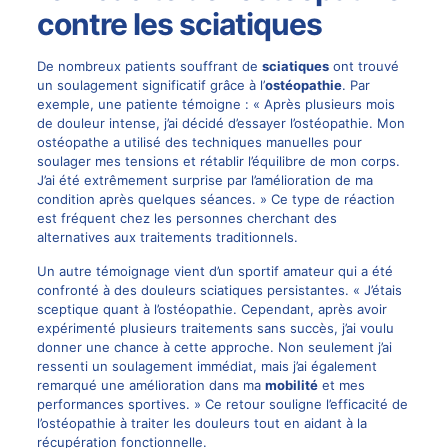
contre les sciatiques
De nombreux patients souffrant de
sciatiques
ont trouvé
un soulagement significatif grâce à l’
ostéopathie
. Par
exemple, une patiente témoigne : « Après plusieurs mois
de douleur intense, j’ai décidé d’essayer l’ostéopathie. Mon
ostéopathe a utilisé des techniques manuelles pour
soulager mes tensions et rétablir l’équilibre de mon corps.
J’ai été extrêmement surprise par l’amélioration de ma
condition après quelques séances. » Ce type de réaction
est fréquent chez les personnes cherchant des
alternatives aux traitements traditionnels.
Un autre témoignage vient d’un sportif amateur qui a été
confronté à des douleurs sciatiques persistantes.
« J’étais
sceptique quant à l’ostéopathie
. Cependant, après avoir
expérimenté plusieurs traitements sans succès, j’ai voulu
donner une chance à cette approche. Non seulement j’ai
ressenti un soulagement immédiat, mais j’ai également
remarqué une amélioration dans ma
mobilité
et mes
performances sportives. » Ce retour souligne l’efficacité de
l’ostéopathie à traiter les douleurs tout en aidant à la
récupération fonctionnelle.