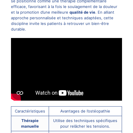
se positionne comme une thérapie complémentaire
efficace, favorisant à la fois le soulagement de la douleur
et la promotion d’une meilleure
qualité de vie
. En alliant
approche personnalisée et techniques adaptées, cette
discipline invite les patients à retrouver un bien-être
durable.
Caractéristiques
Avantages de l’ostéopathie
Thérapie
Utilise des techniques spécifiques
manuelle
pour relâcher les tensions.