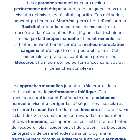
Les
approches manuelles
pour améliorer la
performance athlétique
sont des techniques innovantes
visant à optimiser les résultats sportifs. Ces méthodes,
souvent pratiquées à
Montréal
, permettent d’améliorer la
flexibilité
, de réduire les tensions musculaires et
d’accélérer la récupération. En intégrant des techniques
telles que la
thérapie manuelle
et les
étirements
, les
athlètes peuvent bénéficier d’une
meilleure circulation
sanguine
et d’un ajustement postural optimal. Cet
ensemble de pratiques contribue à prévenir les
blessures
et à maximiser les performances sans douleur
ni démarches complexes.
Les
approches manuelles
jouent un rôle crucial dans
l’optimisation de la
performance athlétique
. Ces
techniques, qui incluent l’ostéopathie et la
médecine
manuelle
, visent à corriger les déséquilibres musculaires,
améliorer la
mobilité
et réduire les
tensions
corporelles. En
ciblant des zones spécifiques à travers des manipulations
et des
étirements
, ces approches permettent aux athlètes
de récupérer plus rapidement et de prévenir les blessures.
L’intégration de ces méthodes dans un programme
d’entraînement contribue également à affiner la
technique