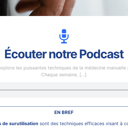
Écouter notre Podcast
plore les puissantes techniques de la médecine manuelle p
Chaque semaine,
[…]
EN BREF
 de surutilisation
sont des techniques efficaces visant à c