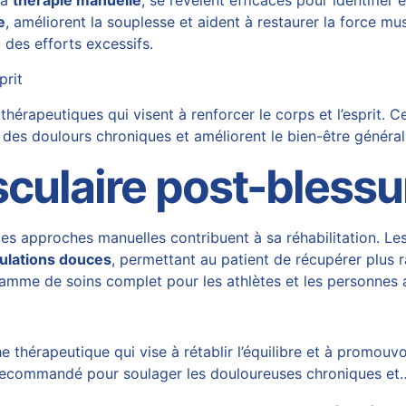
la
thérapie manuelle
, se révèlent efficaces pour identifier
e
, améliorent la souplesse et aident à restaurer la force mu
 des efforts excessifs.
prit
rapeutiques qui visent à renforcer le corps et l’esprit. C
des doulours chroniques et améliorent le bien-être généra
ulaire post-blessu
 les approches manuelles contribuent à sa réhabilitation. L
ulations douces
, permettant au patient de récupérer plus r
amme de soins complet pour les athlètes et les personnes a
hérapeutique qui vise à rétablir l’équilibre et à promouvoi
t recommandé pour soulager les douloureuses chroniques et