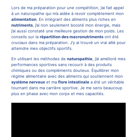
Lors de ma préparation pour une compétition, j’ai fait appel
à un naturopathe qui m’a aidée à revoir complètement mon
alimentation
. En intégrant des aliments plus riches en
nutriments
, j’ai non seulement boosté mon énergie, mais
j’ai aussi constaté une meilleure gestion de mon poids. Les
conseils sur la
répartition des macronutriments
ont été
cruciaux dans ma préparation. J’y ai trouvé un vrai allié pour
atteindre mes objectifs sportifs.
En utilisant les méthodes de
naturopathie
, j’ai amélioré mes
performances sportives sans recourir à des produits
chimiques ou des compléments douteux. Équilibrer mon
régime alimentaire avec des aliments qui soutiennent mon
système nerveux
et ma
flore intestinale
a été un véritable
tournant dans ma carrière sportive. Je me sens beaucoup
plus en phase avec mon corps et mes capacités.