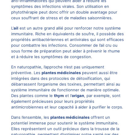
anti-inflammatoires qui peuvent aider à réduire les
symptômes des infections virales. Son utilisation en
phytothérapie peut donc offrir un double avantage pour
ceux souffrant de stress et de maladies saisonnières.
L’
ail
est un autre grand allié pour renforcer notre système
immunitaire. Riche en équivalents de soufre, il possède des
propriétés antibactériennes et antivirales qui sont efficaces
pour combattre les infections. Consommer de l’ail cru ou
sous forme de préparation peut aider à prévenir le rhume
et à réduire les symptômes de congestion.
En naturopathie, l’approche n’est pas uniquement
préventive. Les
plantes médicinales
peuvent aussi être
intégrées dans des protocoles de détoxification, qui
débarrassent l’organisme des toxines, permettant ainsi au
système immunitaire de fonctionner de manière optimale.
Des plantes comme le
thym
et l’
origan
, par exemple, sont
également précieuses pour leurs propriétés
antimicrobiennes et leur capacité à aider à purifier le corps.
Dans l’ensemble, les
plantes médicinales
offrent un
potentiel immense pour soutenir le système immunitaire.
Elles représentent un outil précieux dans la trousse de la
naturopathie, permettant d’optimiser notre santé par des