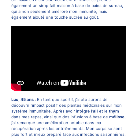
également un sirop fait maison à base de baies de sureau,
qui a non seulement amélioré mon immunité, mais
également ajouté une touche sucrée au goût.
Luc, 45 ans :
En tant que sportif, j’ai été surpris de
découvrir l’impact positif des plantes médicinales sur mon
système immunitaire. Après avoir intégré
l’ail
et le
thym
dans mes repas, ainsi que des infusions à base de
mélisse
,
j’ai remarqué une amélioration notable dans ma
récupération après les entraînements. Mon corps se sent
plus fort et mieux préparé face aux infections saisonnières.