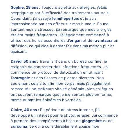
Sophie, 28 ans :
Toujours sujette aux allergies, j’étais
sceptique quant à l’efficacité des traitements naturels.
Cependant, j’ai essayé
le millepertuis
et je suis
impressionnée par ses effets sur mon humeur. En me
sentant moins stressée, j’ai remarqué que mes allergies
étaient moins fréquentes. J’ai également commencé à
utiliser des huiles essentielles d’
origan
et de
ravintsara
en
diffusion, ce qui aide à garder l’air dans ma maison pur et
apaisant.
David, 50 ans :
Travaillant dans un bureau confiné, je
craignais de contracter des infections fréquentes. J’ai
commencé un protocol de détoxication en utilisant
l’astragale
et des tisanes de plantes diverses. Non
seulement cela a tonifié mon corps, mais j’ai également
remarqué une meilleure vitalité générale. Mes collègues
ont souvent remarqué que je me sentais plus en forme,
même durant les épidémies hivernales.
Claire, 40 ans :
En période de stress intense, j’ai
développé un intérêt pour la phytothérapie. J’ai commencé
à prendre des compléments à base de
gingembre
et de
curcuma
, ce qui a considérablement apaisé mon