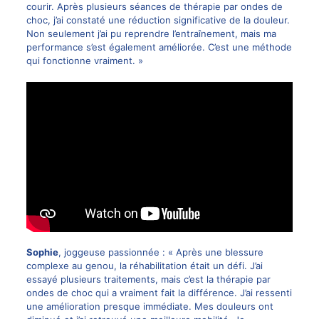
courir. Après plusieurs séances de thérapie par ondes de
choc, j’ai constaté une réduction significative de la douleur.
Non seulement j’ai pu reprendre l’entraînement, mais ma
performance s’est également améliorée. C’est une méthode
qui fonctionne vraiment. »
Sophie
, joggeuse passionnée : « Après une blessure
complexe au genou, la réhabilitation était un défi. J’ai
essayé plusieurs traitements, mais c’est la thérapie par
ondes de choc qui a vraiment fait la différence. J’ai ressenti
une amélioration presque immédiate. Mes douleurs ont