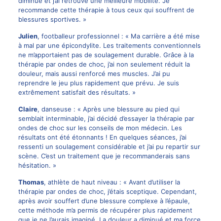
diminué et j’ai retrouvé une meilleure mobilité. Je
recommande cette thérapie à tous ceux qui souffrent de
blessures sportives. »
Julien
, footballeur professionnel : « Ma carrière a été mise
à mal par une épicondylite. Les traitements conventionnels
ne m’apportaient pas de soulagement durable. Grâce à la
thérapie par ondes de choc, j’ai non seulement réduit la
douleur, mais aussi renforcé mes muscles. J’ai pu
reprendre le jeu plus rapidement que prévu. Je suis
extrêmement satisfait des résultats. »
Claire
, danseuse : « Après une blessure au pied qui
semblait interminable, j’ai décidé d’essayer la thérapie par
ondes de choc sur les conseils de mon médecin. Les
résultats ont été étonnants ! En quelques séances, j’ai
ressenti un soulagement considérable et j’ai pu repartir sur
scène. C’est un traitement que je recommanderais sans
hésitation. »
Thomas
, athlète de haut niveau : « Avant d’utiliser la
thérapie par ondes de choc, j’étais sceptique. Cependant,
après avoir souffert d’une blessure complexe à l’épaule,
cette méthode m’a permis de récupérer plus rapidement
que je ne l’aurais imaginé. La douleur a diminué et ma force