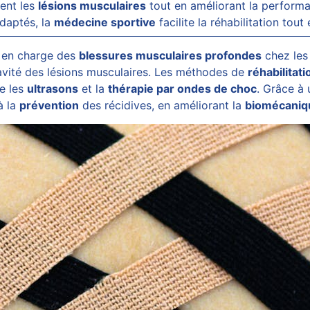
ment les
lésions musculaires
tout en améliorant la performa
adaptés, la
médecine sportive
facilite la réhabilitation tout
e en charge des
blessures musculaires profondes
chez les 
ravité des lésions musculaires. Les méthodes de
réhabilitati
e les
ultrasons
et la
thérapie par ondes de choc
. Grâce à 
à la
prévention
des récidives, en améliorant la
biomécaniq