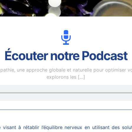
Écouter notre Podcast
pathie, une approche globale et naturelle pour optimiser v
explorons les
[…]
isant à rétablir l’équilibre nerveux en utilisant des solu