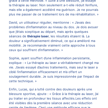
grâce à cette méthode. « Suite à une blessure, j’ai essayé
la thérapie au laser. Non seulement a-t-elle réduit l’enflure,
mais elle a également accéléré ma guérison. Je ne pourrais
plus me passer de ce traitement lors de ma réhabilitation. »
David, un utilisateur régulier, mentionne : « J’avais des
problèmes d’inflammation au niveau du dos. Je dois avouer
que j’étais sceptique au départ, mais après quelques
séances de
thérapie laser
, les résultats étaient là. La
douleur a significativement diminué, ce qui a amélioré ma
mobilité. Je recommande vraiment cette approche à tous
ceux qui souffrent d’inflammation. »
Sophie, ayant souffert d’une inflammation persistante,
explique : « La thérapie au laser a véritablement changé ma
vie. J’avais essayé d’autres traitements, mais seul le laser a
ciblé l’inflammation efficacement et m’a offert un
soulagement durable. Je suis impressionnée par l’impact de
cette technique. »
Enfin, Lucas, qui a lutté contre des douleurs après une
blessure sportive, ajoute : « Grâce à la thérapie au laser, j’ai
pu traiter en profondeur les tissus affectés.Les effets ont
été visibles dès la première séance avec une réduction
rapide de l’œdème. C’est une méthode efficace que je