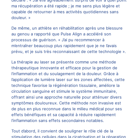
déclare : « J’ai été agréablement surpris de voir à quel point
ma récupération a été rapide ; je me sens plus légère et
capable de retourner à mes activités quotidiennes sans
douleur. »
De même, un athlète en réhabilitation après une blessure
au genou a rapporté que Pulse Align a accéléré son
processus de guérison. « J’ai pu recommencer à
m’entraîner beaucoup plus rapidement que je ne l’avais
prévu, et je suis très reconnaissant de cette technologie ».
La thérapie au laser se présente comme une méthode
thérapeutique innovante et efficace pour la gestion de
l’inflammation et du soulagement de la douleur. Grâce à
l’application de lumière laser sur les zones affectées, cette
technique favorise la régénération tissulaire, améliore la
circulation sanguine et stimule le système immunitaire,
offrant ainsi une approche naturelle pour atténuer divers
symptômes douloureux. Cette méthode non invasive est
de plus en plus reconnue dans le milieu médical pour ses
effets bénéfiques et sa capacité à réduire rapidement
l’inflammation sans effets secondaires notables.
Tout d’abord, il convient de souligner le rôle clé de la
stimulation des cellules dans la cicatrisation et la réparation