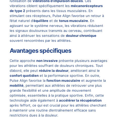
l’utilisation de
vibrations d’impulsion douces
. Ces
vibrations ciblent spécifiquement les
mécanorécepteurs
de type 2
présents dans les tissus musculaires. En
stimulant ces récepteurs, Pulse Align favorise un retour à
l’état naturel d’
équilibre
et de
tonus musculaire
. En
agissant sur le système nerveux, les vibrations réduisent
les signaux douloureux transmis au cerveau, contribuant
ainsi à atténuer les sensations de
douleur chronique
souvent rencontrées par les athlètes.
Avantages spécifiques
Cette approche
non invasive
présente plusieurs avantages
pour les athlètes souffrant de douleurs chroniques. Tout
d’abord, elle peut
réduire la douleur
, améliorant ainsi le
confort quotidien
et la performance sportive. En outre,
Pulse Align favorise la
fonction musculaire
et augmente la
mobilité
, permettant aux athlètes de retrouver une plus
grande flexibilité et une amplitude de mouvement
optimisée, essentielles à la pratique sportive. Enfin, cette
technologie aide également à
accélérer la récupération
après l’effort, ce qui est crucial pour les athlètes cherchant
à maintenir une routine d’entraînement efficace sans
restrictions dues à la douleur.