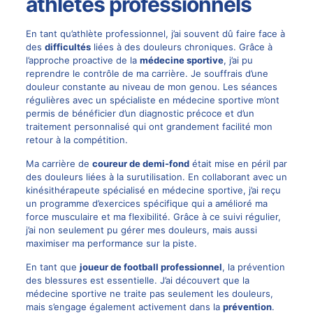
athlètes professionnels
En tant qu’athlète professionnel, j’ai souvent dû faire face à
des
difficultés
liées à des douleurs chroniques. Grâce à
l’approche proactive de la
médecine sportive
, j’ai pu
reprendre le contrôle de ma carrière. Je souffrais d’une
douleur constante au niveau de mon genou. Les séances
régulières avec un spécialiste en médecine sportive m’ont
permis de bénéficier d’un diagnostic précoce et d’un
traitement personnalisé qui ont grandement facilité mon
retour à la compétition.
Ma carrière de
coureur de demi-fond
était mise en péril par
des douleurs liées à la surutilisation. En collaborant avec un
kinésithérapeute spécialisé en médecine sportive, j’ai reçu
un programme d’exercices spécifique qui a amélioré ma
force musculaire et ma flexibilité. Grâce à ce suivi régulier,
j’ai non seulement pu gérer mes douleurs, mais aussi
maximiser ma performance sur la piste.
En tant que
joueur de football professionnel
, la prévention
des blessures est essentielle. J’ai découvert que la
médecine sportive ne traite pas seulement les douleurs,
mais s’engage également activement dans la
prévention
.