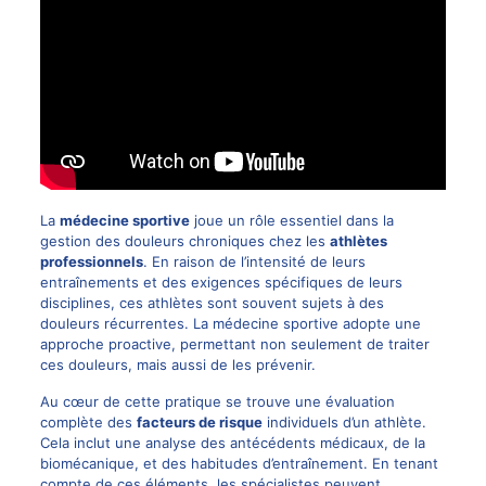
La
médecine sportive
joue un rôle essentiel dans la
gestion des douleurs chroniques chez les
athlètes
professionnels
. En raison de l’intensité de leurs
entraînements et des exigences spécifiques de leurs
disciplines, ces athlètes sont souvent sujets à des
douleurs récurrentes. La médecine sportive adopte une
approche proactive, permettant non seulement de traiter
ces douleurs, mais aussi de les prévenir.
Au cœur de cette pratique se trouve une évaluation
complète des
facteurs de risque
individuels d’un athlète.
Cela inclut une analyse des antécédents médicaux, de la
biomécanique, et des habitudes d’entraînement. En tenant
compte de ces éléments, les spécialistes peuvent