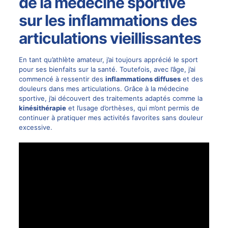
de la médecine sportive
sur les inflammations des
articulations vieillissantes
En tant qu’athlète amateur, j’ai toujours apprécié le sport
pour ses bienfaits sur la santé. Toutefois, avec l’âge, j’ai
commencé à ressentir des
inflammations diffuses
et des
douleurs dans mes articulations. Grâce à la médecine
sportive, j’ai découvert des traitements adaptés comme la
kinésithérapie
et l’usage d’orthèses, qui m’ont permis de
continuer à pratiquer mes activités favorites sans douleur
excessive.