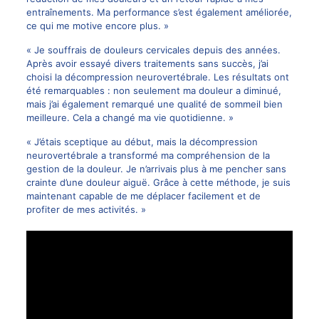
entraînements. Ma performance s’est également améliorée,
ce qui me motive encore plus. »
« Je souffrais de douleurs cervicales depuis des années.
Après avoir essayé divers traitements sans succès, j’ai
choisi la décompression neurovertébrale. Les résultats ont
été remarquables : non seulement ma douleur a diminué,
mais j’ai également remarqué une qualité de sommeil bien
meilleure. Cela a changé ma vie quotidienne. »
« J’étais sceptique au début, mais la décompression
neurovertébrale a transformé ma compréhension de la
gestion de la douleur. Je n’arrivais plus à me pencher sans
crainte d’une douleur aiguë. Grâce à cette méthode, je suis
maintenant capable de me déplacer facilement et de
profiter de mes activités. »