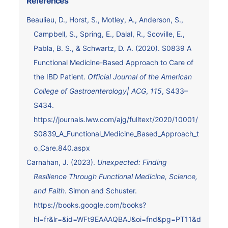
Références
Beaulieu, D., Horst, S., Motley, A., Anderson, S.,
Campbell, S., Spring, E., Dalal, R., Scoville, E.,
Pabla, B. S., & Schwartz, D. A. (2020). S0839 A
Functional Medicine-Based Approach to Care of
the IBD Patient.
Official Journal of the American
College of Gastroenterology| ACG
,
115
, S433–
S434.
https://journals.lww.com/ajg/fulltext/2020/10001/
S0839_A_Functional_Medicine_Based_Approach_t
o_Care.840.aspx
Carnahan, J. (2023).
Unexpected: Finding
Resilience Through Functional Medicine, Science,
and Faith
. Simon and Schuster.
https://books.google.com/books?
hl=fr&lr=&id=WFt9EAAAQBAJ&oi=fnd&pg=PT11&d