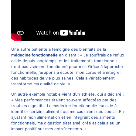
Une autre patiente a témoigné des bienfaits de la
médecine fonctionnelle
en disant : « Je souffrais de reflux
acide depuis longtemps, et les traitements traditionnels
n’ont pas vraiment fonctionné pour moi. Grâce à l’approche
fonctionnelle, j’ai appris à écouter mon corps et à intégrer
des habitudes de vie plus saines. Cela a véritablement
transformé ma qualité de vie. »
Un autre exemple notable vient d’un athlète, qui a déclaré :
« Mes performances étaient souvent affectées par des
troubles digestifs. La médecine fonctionnelle m’a aidé à
identifier certains aliments qui me causaient des soucis. En
ajustant mon alimentation et en intégrant des aliments
fonctionnels, ma digestion s’est améliorée et cela a eu un
impact positif sur mes entraînements. »