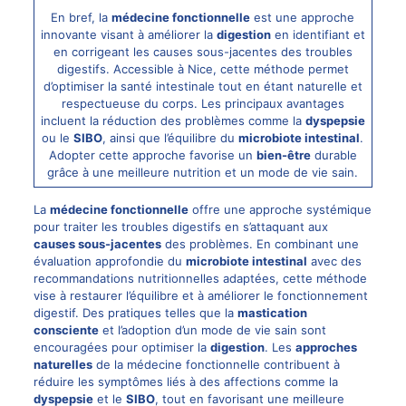
En bref, la
médecine fonctionnelle
est une approche
innovante visant à améliorer la
digestion
en identifiant et
en corrigeant les causes sous-jacentes des troubles
digestifs. Accessible à Nice, cette méthode permet
d’optimiser la santé intestinale tout en étant naturelle et
respectueuse du corps. Les principaux avantages
incluent la réduction des problèmes comme la
dyspepsie
ou le
SIBO
, ainsi que l’équilibre du
microbiote intestinal
.
Adopter cette approche favorise un
bien-être
durable
grâce à une meilleure nutrition et un mode de vie sain.
La
médecine fonctionnelle
offre une approche systémique
pour traiter les troubles digestifs en s’attaquant aux
causes sous-jacentes
des problèmes. En combinant une
évaluation
approfondie du
microbiote intestinal
avec des
recommandations nutritionnelles adaptées, cette méthode
vise à restaurer l’équilibre et à améliorer le fonctionnement
digestif. Des pratiques telles que la
mastication
consciente
et l’adoption d’un mode de vie sain sont
encouragées pour optimiser la
digestion
. Les
approches
naturelles
de la médecine fonctionnelle contribuent à
réduire les symptômes liés à des affections comme la
dyspepsie
et le
SIBO
, tout en favorisant une meilleure