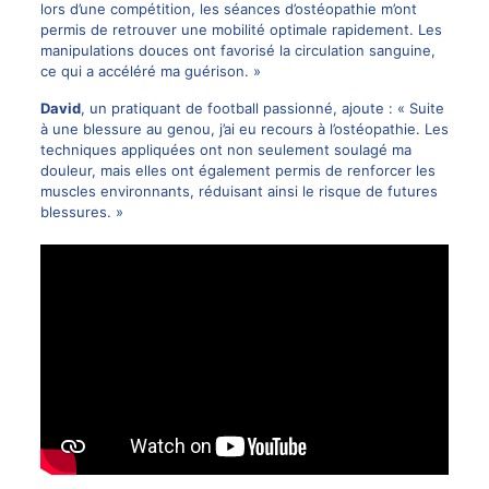
lors d’une compétition, les séances d’ostéopathie m’ont
permis de retrouver une mobilité optimale rapidement. Les
manipulations douces ont favorisé la circulation sanguine,
ce qui a accéléré ma guérison. »
David
, un pratiquant de football passionné, ajoute : « Suite
à une blessure au genou, j’ai eu recours à l’ostéopathie. Les
techniques appliquées ont non seulement soulagé ma
douleur, mais elles ont également permis de renforcer les
muscles environnants, réduisant ainsi le risque de futures
blessures. »