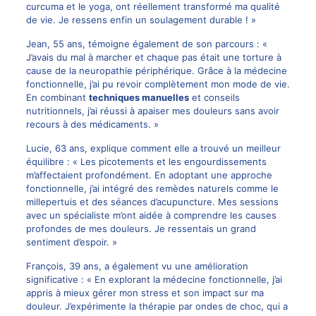
curcuma et le yoga, ont réellement transformé ma qualité
de vie. Je ressens enfin un soulagement durable ! »
Jean, 55 ans, témoigne également de son parcours : «
J’avais du mal à marcher et chaque pas était une torture à
cause de la neuropathie périphérique. Grâce à la médecine
fonctionnelle, j’ai pu revoir complètement mon mode de vie.
En combinant
techniques manuelles
et conseils
nutritionnels, j’ai réussi à apaiser mes douleurs sans avoir
recours à des médicaments. »
Lucie, 63 ans, explique comment elle a trouvé un meilleur
équilibre : « Les picotements et les engourdissements
m’affectaient profondément. En adoptant une approche
fonctionnelle, j’ai intégré des remèdes naturels comme le
millepertuis et des séances d’acupuncture. Mes sessions
avec un spécialiste m’ont aidée à comprendre les causes
profondes de mes douleurs. Je ressentais un grand
sentiment d’espoir. »
François, 39 ans, a également vu une amélioration
significative : « En explorant la médecine fonctionnelle, j’ai
appris à mieux gérer mon stress et son impact sur ma
douleur. J’expérimente la thérapie par ondes de choc, qui a