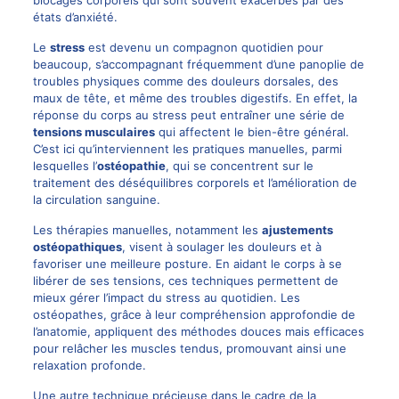
blocages corporels qui sont souvent exacerbés par des
états d’anxiété.
Le
stress
est devenu un compagnon quotidien pour
beaucoup, s’accompagnant fréquemment d’une panoplie de
troubles physiques comme des douleurs dorsales, des
maux de tête, et même des troubles digestifs. En effet, la
réponse du corps au stress peut entraîner une série de
tensions musculaires
qui affectent le bien-être général.
C’est ici qu’interviennent les pratiques manuelles, parmi
lesquelles l’
ostéopathie
, qui se concentrent sur le
traitement des déséquilibres corporels et l’amélioration de
la circulation sanguine.
Les thérapies manuelles, notamment les
ajustements
ostéopathiques
, visent à soulager les douleurs et à
favoriser une meilleure posture. En aidant le corps à se
libérer de ses tensions, ces techniques permettent de
mieux gérer l’impact du stress au quotidien. Les
ostéopathes, grâce à leur compréhension approfondie de
l’anatomie, appliquent des méthodes douces mais efficaces
pour relâcher les muscles tendus, promouvant ainsi une
relaxation profonde.
Une autre technique précieuse dans le cadre de la