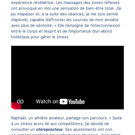
expérience révélatrice. Les massages des zones réflexes
ont provoqué en moi une sensation de bien-être total. J’ai
pu m’apaiser et, à la suite des séances, je me suis sentie
d’aplomb, capable d’affronter les sources de mon anxiété
avec plus de sérénité. » Elle témoigne de l’interconnexion
entre le corps et l’esprit et de l’importance d’un abord
holistique pour gérer le stress.
Raphaël, un athlète amateur, partage son parcours. « Suite
à un stress accru lié aux compétitions, j’ai décidé de
consulter un
chiropracteur
. Ses ajustements ont non