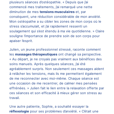
plusieurs séances d’ostéopathie. « Depuis que j’ai
commencé mes traitements, j’ai remarqué une nette
diminution de mes
tensions musculaires
et, par
conséquent, une réduction considérable de mon anxiété.
Mon ostéopathe a su cibler les zones de mon corps où le
stress s’accumulait, et j’ai rapidement ressenti un
soulagement qui s’est étendu à ma vie quotidienne. » Claire
souligne l’importance de prendre soin de son corps pour
apaiser l’esprit.
Julien, un jeune professionnel stressé, raconte comment
les
massages thérapeutiques
ont changé sa perspective.
« Au départ, je ne croyais pas vraiment aux bénéfices des
soins manuels. Après quelques séances, j’ai été
agréablement surpris. Non seulement ces massages aident
à relâcher les tensions, mais ils me permettent également
de me reconnecter avec moi-même. Chaque séance est
une occasion de me recentrer, de calmer mes pensées
effrénées. » Julien fait le lien entre la relaxation offerte par
ces séances et son efficacité à mieux gérer son stress au
travail.
Une autre patiente, Sophie, a souhaité essayer la
réflexologie
pour ses problèmes d’anxiété. « C’était une