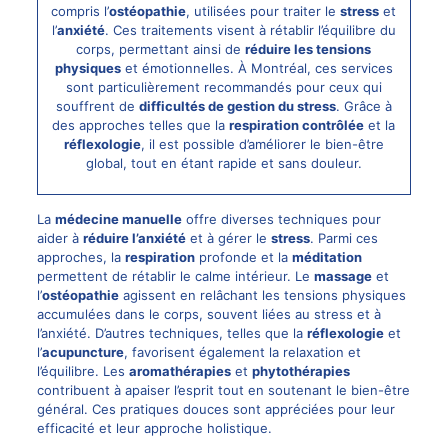
compris l’
ostéopathie
, utilisées pour traiter le
stress
et
l’
anxiété
. Ces traitements visent à rétablir l’équilibre du
corps, permettant ainsi de
réduire les tensions
physiques
et émotionnelles. À Montréal, ces services
sont particulièrement recommandés pour ceux qui
souffrent de
difficultés de gestion du stress
. Grâce à
des approches telles que la
respiration contrôlée
et la
réflexologie
, il est possible d’améliorer le bien-être
global, tout en étant rapide et sans douleur.
La
médecine manuelle
offre diverses techniques pour
aider à
réduire l’anxiété
et à gérer le
stress
. Parmi ces
approches, la
respiration
profonde et la
méditation
permettent de rétablir le calme intérieur. Le
massage
et
l’
ostéopathie
agissent en relâchant les tensions physiques
accumulées dans le corps, souvent liées au stress et à
l’anxiété. D’autres techniques, telles que la
réflexologie
et
l’
acupuncture
, favorisent également la relaxation et
l’équilibre. Les
aromathérapies
et
phytothérapies
contribuent à apaiser l’esprit tout en soutenant le bien-être
général. Ces pratiques douces sont appréciées pour leur
efficacité et leur approche holistique.