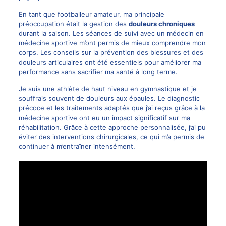
En tant que footballeur amateur, ma principale
préoccupation était la gestion des
douleurs chroniques
durant la saison. Les séances de suivi avec un médecin en
médecine sportive m’ont permis de mieux comprendre mon
corps. Les conseils sur la prévention des blessures et des
douleurs articulaires ont été essentiels pour améliorer ma
performance sans sacrifier ma santé à long terme.
Je suis une athlète de haut niveau en gymnastique et je
souffrais souvent de douleurs aux épaules. Le diagnostic
précoce et les traitements adaptés que j’ai reçus grâce à la
médecine sportive ont eu un impact significatif sur ma
réhabilitation. Grâce à cette approche personnalisée, j’ai pu
éviter des interventions chirurgicales, ce qui m’a permis de
continuer à m’entraîner intensément.