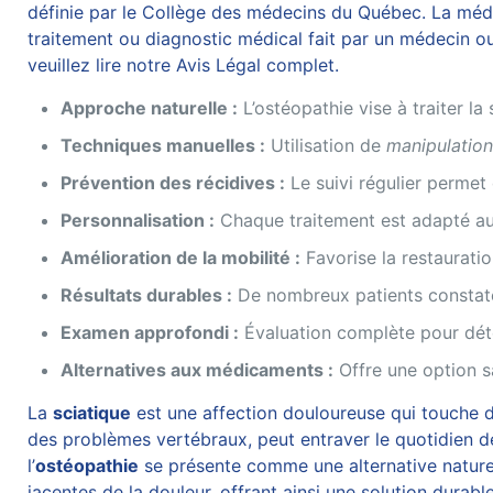
définie par le Collège des médecins du Québec. La médec
traitement ou diagnostic médical fait par un médecin ou
veuillez lire notre Avis Légal complet.
Approche naturelle :
L’ostéopathie vise à traiter l
Techniques manuelles :
Utilisation de
manipulatio
Prévention des récidives :
Le suivi régulier permet 
Personnalisation :
Chaque traitement est adapté aux
Amélioration de la mobilité :
Favorise la restaurati
Résultats durables :
De nombreux patients constaten
Examen approfondi :
Évaluation complète pour déte
Alternatives aux médicaments :
Offre une option sa
La
sciatique
est une affection douloureuse qui touche d
des problèmes vertébraux, peut entraver le quotidien d
l’
ostéopathie
se présente comme une alternative naturel
jacentes de la douleur, offrant ainsi une solution durab