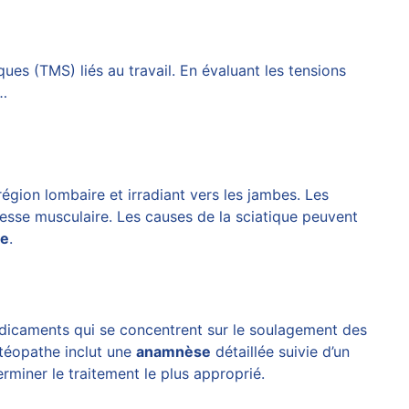
es (TMS) liés au travail. En évaluant les tensions
r…
région lombaire et irradiant vers les jambes. Les
se musculaire. Les causes de la sciatique peuvent
re
.
 médicaments qui se concentrent sur le soulagement des
stéopathe inclut une
anamnèse
détaillée suivie d’un
iner le traitement le plus approprié.