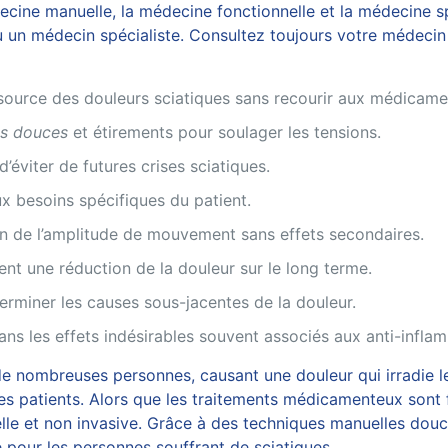
ine manuelle, la médecine fonctionnelle et la médecine spo
 un médecin spécialiste. Consultez toujours votre médecin 
a source des douleurs sciatiques sans recourir aux médicame
ns douces
et étirements pour soulager les tensions.
d’éviter de futures crises sciatiques.
 besoins spécifiques du patient.
on de l’amplitude de mouvement sans effets secondaires.
t une réduction de la douleur sur le long terme.
rminer les causes sous-jacentes de la douleur.
ns les effets indésirables souvent associés aux anti-infla
e nombreuses personnes, causant une douleur qui irradie le 
es patients. Alors que les traitements médicamenteux sont 
le et non invasive. Grâce à des techniques manuelles douce
le pour les personnes souffrant de sciatiques.