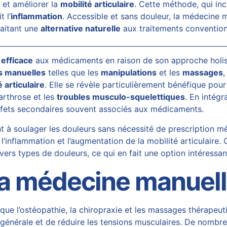
s
et améliorer la
mobilité articulaire
. Cette méthode, qui inc
t l’
inflammation
. Accessible et sans douleur, la
médecine m
aitant une
alternative naturelle
aux traitements convention
 efficace
aux médicaments en raison de son approche holisti
s manuelles
telles que les
manipulations
et les
massages
,
é articulaire
. Elle se révèle particulièrement bénéfique pou
’arthrose et les
troubles musculo-squelettiques
. En intég
ffets secondaires souvent associés aux médicaments.
 à soulager les douleurs sans nécessité de prescription 
e l’inflammation et l’augmentation de la mobilité articulaire
ivers types de douleurs, ce qui en fait une option intéressan
la médecine manuel
 que l’ostéopathie, la chiropraxie et les massages thérapeut
é générale et de réduire les tensions musculaires. De nombre