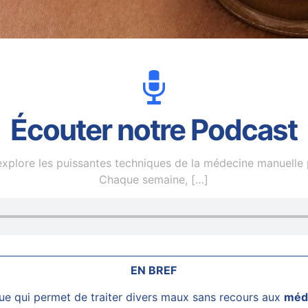
Écouter notre Podcast
plore les puissantes techniques de la médecine manuelle p
Chaque semaine,
[…]
EN BREF
e qui permet de traiter divers maux sans recours aux
méd