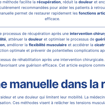
te méthode facilite la
récupération
, réduit la
douleur
et enc
iculièrement recommandées pour aider les patients à retrou
 manuelle permet de restaurer rapidement les
fonctions arti
efficace.
le processus de récupération après une
intervention chirur
lité
, atténuer la
douleur
et optimiser le processus de
guér
ion
, améliorer la
flexibilité musculaire
et accélérer la
cicatr
ction optimale et prévenir de potentielles complications ap
essus de réhabilitation après une intervention chirurgicale.
n favorisant une guérison efficace. Cet article explore com
e manuelle dans la r
ideur et une douleur qui limitent leur mobilité. La médecine 
sation. Ces méthodes visent à relâcher les tensions musculai