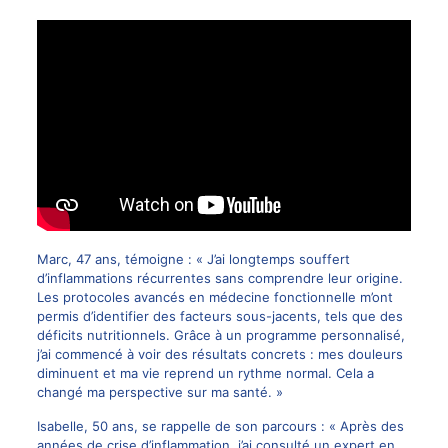
Marc, 47 ans, témoigne : « J’ai longtemps souffert
d’inflammations récurrentes sans comprendre leur origine.
Les protocoles avancés en médecine fonctionnelle m’ont
permis d’identifier des facteurs sous-jacents, tels que des
déficits nutritionnels. Grâce à un programme personnalisé,
j’ai commencé à voir des résultats concrets : mes douleurs
diminuent et ma vie reprend un rythme normal. Cela a
changé ma perspective sur ma santé. »
Isabelle, 50 ans, se rappelle de son parcours : « Après des
années de crise d’inflammation, j’ai consulté un expert en