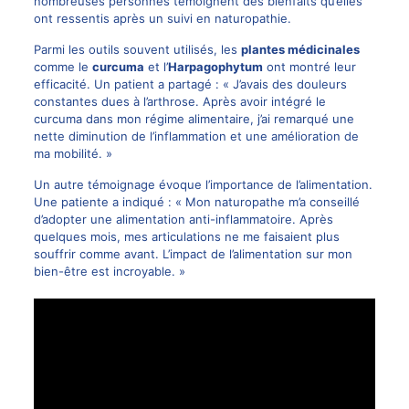
nombreuses personnes témoignent des bienfaits qu’elles
ont ressentis après un suivi en naturopathie.
Parmi les outils souvent utilisés, les
plantes médicinales
comme le
curcuma
et l’
Harpagophytum
ont montré leur
efficacité. Un patient a partagé : « J’avais des douleurs
constantes dues à l’arthrose. Après avoir intégré le
curcuma dans mon régime alimentaire, j’ai remarqué une
nette diminution de l’inflammation et une amélioration de
ma mobilité. »
Un autre témoignage évoque l’importance de l’alimentation.
Une patiente a indiqué : « Mon naturopathe m’a conseillé
d’adopter une alimentation anti-inflammatoire. Après
quelques mois, mes articulations ne me faisaient plus
souffrir comme avant. L’impact de l’alimentation sur mon
bien-être est incroyable. »