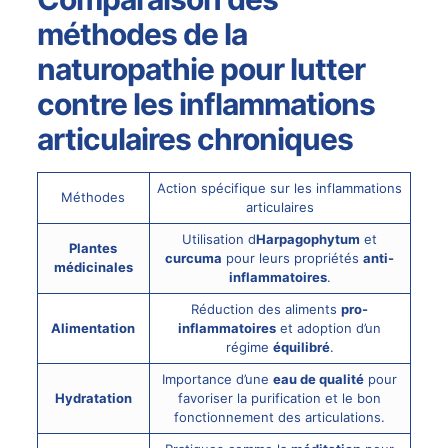
méthodes de la
naturopathie pour lutter
contre les inflammations
articulaires chroniques
Action spécifique sur les inflammations
Méthodes
articulaires
Utilisation d
Harpagophytum
et
Plantes
curcuma
pour leurs propriétés
anti-
médicinales
inflammatoires
.
Réduction des aliments
pro-
Alimentation
inflammatoires
et adoption d’un
régime
équilibré
.
Importance d’une
eau de qualité
pour
Hydratation
favoriser la purification et le bon
fonctionnement des articulations.