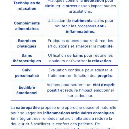
Pratiques comme la
méditation
pour
Techniques de
diminuer le
stress
et son impact sur les
relaxation
articulations.
Utilisation de
nutriments
ciblés pour
Compléments
soutenir les processus
anti-
alimentaires
inflammatoires
.
Exercices
Pratiques douces pour renforcer les
physiques
articulations et améliorer la
mobilité
.
Bains
Utilisation de
bains
pour réduire les
thérapeutiques
douleurs et favoriser la
relaxation
.
Suivi
Évaluation continue pour adapter le
personnalisé
traitement en fonction des
progrès
.
Actions pour soutenir un
état d’esprit
Équilibre
positif
et réduire l’impact émotionnel
émotionnel
sur la douleur.
La
naturopathie
propose une approche douce et naturelle
pour soulager les
inflammations articulaires chroniques
.
En intégrant des remèdes naturels, elle aide à réduire la
douleur et à améliorer le confort des patients. De