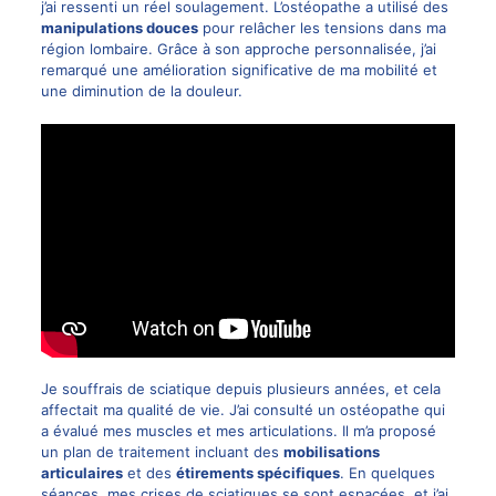
j’ai ressenti un réel soulagement. L’ostéopathe a utilisé des
manipulations douces
pour relâcher les tensions dans ma
région lombaire. Grâce à son approche personnalisée, j’ai
remarqué une amélioration significative de ma mobilité et
une diminution de la douleur.
Je souffrais de sciatique depuis plusieurs années, et cela
affectait ma qualité de vie. J’ai consulté un ostéopathe qui
a évalué mes muscles et mes articulations. Il m’a proposé
un plan de traitement incluant des
mobilisations
articulaires
et des
étirements spécifiques
. En quelques
séances, mes crises de sciatiques se sont espacées, et j’ai