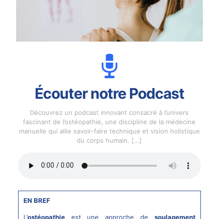
Écouter notre Podcast
Découvrez un podcast innovant consacré à l’univers
fascinant de l’ostéopathie, une discipline de la médecine
manuelle qui allie savoir-faire technique et vision holistique
du corps humain.
[…]
EN BREF
L’
ostéopathie
est une approche de
soulagement