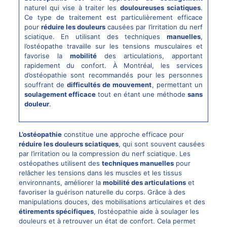
naturel qui vise à traiter les
douloureuses sciatiques
.
Ce type de traitement est particulièrement efficace
pour
réduire les douleurs
causées par l’irritation du nerf
sciatique. En utilisant des techniques
manuelles
,
l’ostéopathe travaille sur les tensions musculaires et
favorise la
mobilité
des articulations, apportant
rapidement du confort. À Montréal, les services
d’ostéopathie sont recommandés pour les personnes
souffrant de
difficultés de mouvement
, permettant un
soulagement efficace
tout en étant une méthode
sans
douleur
.
L’ostéopathie
constitue une approche efficace pour
réduire les douleurs sciatiques
, qui sont souvent causées
par l’irritation ou la compression du nerf sciatique. Les
ostéopathes utilisent des
techniques manuelles
pour
relâcher les tensions dans les muscles et les tissus
environnants, améliorer la
mobilité des articulations
et
favoriser la guérison naturelle du corps. Grâce à des
manipulations douces, des mobilisations articulaires et des
étirements spécifiques
, l’ostéopathie aide à soulager les
douleurs et à retrouver un état de confort. Cela permet