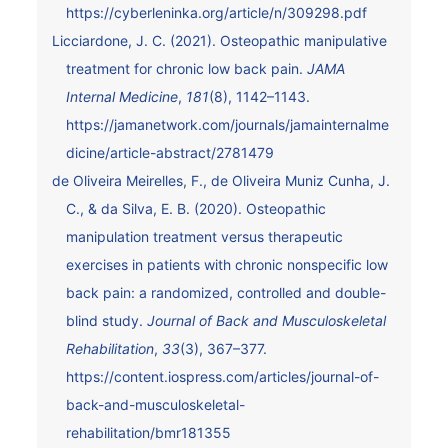
https://cyberleninka.org/article/n/309298.pdf
Licciardone, J. C. (2021). Osteopathic manipulative
treatment for chronic low back pain.
JAMA
Internal Medicine
,
181
(8), 1142–1143.
https://jamanetwork.com/journals/jamainternalme
dicine/article-abstract/2781479
de Oliveira Meirelles, F., de Oliveira Muniz Cunha, J.
C., & da Silva, E. B. (2020). Osteopathic
manipulation treatment versus therapeutic
exercises in patients with chronic nonspecific low
back pain: a randomized, controlled and double-
blind study.
Journal of Back and Musculoskeletal
Rehabilitation
,
33
(3), 367–377.
https://content.iospress.com/articles/journal-of-
back-and-musculoskeletal-
rehabilitation/bmr181355