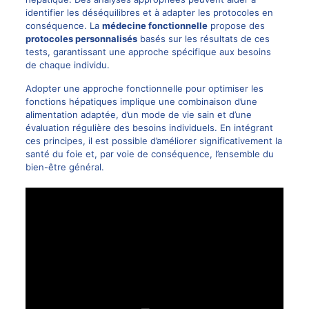
identifier les déséquilibres et à adapter les protocoles en
conséquence. La
médecine fonctionnelle
propose des
protocoles personnalisés
basés sur les résultats de ces
tests, garantissant une approche spécifique aux besoins
de chaque individu.
Adopter une approche fonctionnelle pour optimiser les
fonctions hépatiques implique une combinaison d’une
alimentation adaptée, d’un mode de vie sain et d’une
évaluation régulière des besoins individuels. En intégrant
ces principes, il est possible d’améliorer significativement la
santé du foie et, par voie de conséquence, l’ensemble du
bien-être général.