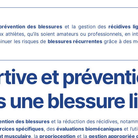
prévention des blessures
et la gestion des
récidives l
x athlètes, qu’ils soient amateurs ou professionnels, en i
inuer les risques de
blessures récurrentes
grâce à des mét
tive et prévent
s une blessure 
ention des blessures
et la réduction des récidives, notam
cices spécifiques
, des
évaluations biomécaniques
et l’ut
t musculaire
, la
proprioception
et la
gestion appropriée 