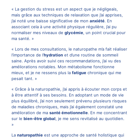
« La gestion du stress est un aspect que je négligeais,
mais grâce aux techniques de relaxation que j’ai apprises,
j’ai noté une baisse significative de mon
anxiété
. En
associant cela à une activité physique régulière, j’ai pu
normaliser mes niveaux de
glycémie
, un point crucial pour
ma santé. »
« Lors de mes consultations, le naturopathe m’a fait réaliser
l’importance de l’
hydration
et d’une routine de sommeil
saine. Après avoir suivi ces recommandations, j’ai vu des
améliorations notables. Mon métabolisme fonctionne
mieux, et je ne ressens plus la
fatigue
chronique qui me
pesait tant. »
« Grâce à la naturopathie, j’ai appris à écouter mon corps et
à être attentif à ses besoins. En adoptant un mode de vie
plus équilibré, j’ai non seulement prévenu plusieurs risques
de maladies chroniques, mais j’ai également constaté une
amélioration de ma
santé émotionnelle
. En me concentrant
sur le
bien-être global
, je me sens revitalisé au quotidien.
»
La
naturopathie
est une approche de santé holistique qui