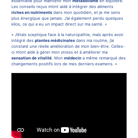
essentielle pour maintenir mon
métabolisme
en équilibre.
Les conseils reçus m’ont aidé à intégrer des aliments
riches en nutriments
dans mon quotidien, et je me sens
plus énergique que jamais. J’ai également perdu quelques
kilos, ce qui a eu un impact direct sur ma santé. »
« J’étais sceptique face à la naturopathie, mais après avoir
intégré des
plantes médicinales
dans ma routine, j’ai
constaté une réelle amélioration de mon bien-être. Celles-
ci m’ont aidé à gérer mon stress et à améliorer ma
sensation de vitalité
. Mon
médecin
a même remarqué des
changements positifs lors de mes derniers examens. »