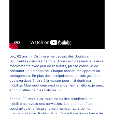
Luc, 62 ans : « L’arthrose me causait des douleurs
récurrentes dans les genoux. Après avoir essayé plusieurs
médicaments avec peu de résultats, j’ai été conseillé de
consulter un ostéopathe. Chaque séance m’a apporté un
soulagement. En plus des manipulations, je suis guidé sur
des exercices à faire à la maison pour maintenir ma
mobilité. Mon quotidien s’est grandement amélioré, je peux
enfin profiter de mes balades. »
Sophie, 29 ans : « J’ai toujours eu des problèmes de
mobilité au niveau des cervicales. Les douleurs étaient
constantes et affectaient mon humeur. Lors de ma
première séance, l’ostéopathe m’a expliqué l’importance de