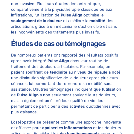
non invasive. Plusieurs études démontrent que,
comparativement à la physiothérapie classique ou aux
infiltrations, l’utilisation de
Pulse Align
optimise le
soulagement de la douleur
et améliore la
mobilité
des
articulations grâce à un mécanisme d’action ciblé et sans
les inconvénients des traitements plus invasifs.
Études de cas ou témoignages
De nombreux patients ont rapporté des résultats positifs
après avoir intégré
Pulse Align
dans leur routine de
traitement des douleurs articulaires. Par exemple, un
patient souffrant de
tendinite
au niveau de l’épaule a noté
une diminution significative de la douleur après plusieurs
séances, lui permettant de reprendre sa mobilité sans
assistance. D’autres témoignages indiquent que l’utilisation
de
Pulse Align
a non seulement soulagé leurs douleurs,
mais a également amélioré leur qualité de vie, leur
permettant de participer à des activités quotidiennes avec
plus d’aisance.
L’ostéopathie se présente comme une approche innovante
et efficace pour
apaiser les inflammations
et les douleurs
articulaires. En ciblant les
dysfonctionnements
corporels à