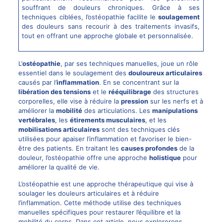
souffrant de douleurs chroniques. Grâce à ses
techniques ciblées, l’ostéopathie facilite le
soulagement
des douleurs sans recourir à des traitements invasifs,
tout en offrant une approche globale et personnalisée.
L’
ostéopathie
, par ses techniques manuelles, joue un rôle
essentiel dans le soulagement des
douloureux articulaires
causés par l’
inflammation
. En se concentrant sur la
libération des tensions
et le
rééquilibrage
des structures
corporelles, elle vise à réduire la
pression
sur les nerfs et à
améliorer la
mobilité
des articulations. Les
manipulations
vertébrales
, les
étirements musculaires
, et les
mobilisations articulaires
sont des techniques clés
utilisées pour apaiser l’inflammation et favoriser le bien-
être des patients. En traitant les
causes profondes
de la
douleur, l’ostéopathie offre une approche
holistique
pour
améliorer la qualité de vie.
L’ostéopathie est une approche thérapeutique qui vise à
soulager les douleurs articulaires et à réduire
l’inflammation. Cette méthode utilise des techniques
manuelles spécifiques pour restaurer l’équilibre et la
mobilité du corps. Dans cet article, nous explorerons