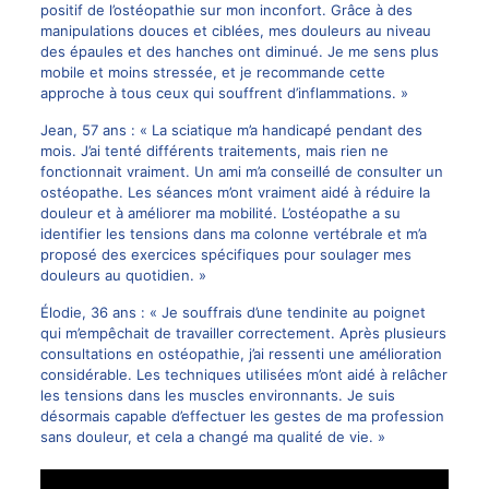
positif de l’ostéopathie sur mon inconfort. Grâce à des
manipulations douces et ciblées, mes douleurs au niveau
des épaules et des hanches ont diminué. Je me sens plus
mobile et moins stressée, et je recommande cette
approche à tous ceux qui souffrent d’inflammations. »
Jean, 57 ans : « La sciatique m’a handicapé pendant des
mois. J’ai tenté différents traitements, mais rien ne
fonctionnait vraiment. Un ami m’a conseillé de consulter un
ostéopathe. Les séances m’ont vraiment aidé à réduire la
douleur et à améliorer ma mobilité. L’ostéopathe a su
identifier les tensions dans ma colonne vertébrale et m’a
proposé des exercices spécifiques pour soulager mes
douleurs au quotidien. »
Élodie, 36 ans : « Je souffrais d’une tendinite au poignet
qui m’empêchait de travailler correctement. Après plusieurs
consultations en ostéopathie, j’ai ressenti une amélioration
considérable. Les techniques utilisées m’ont aidé à relâcher
les tensions dans les muscles environnants. Je suis
désormais capable d’effectuer les gestes de ma profession
sans douleur, et cela a changé ma qualité de vie. »