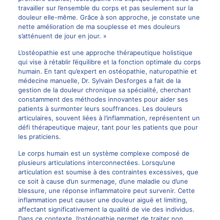
travailler sur l’ensemble du corps et pas seulement sur la
douleur elle-même. Grâce à son approche, je constate une
nette amélioration de ma souplesse et mes douleurs
s’atténuent de jour en jour. »
L’ostéopathie est une approche thérapeutique holistique
qui vise à rétablir l’équilibre et la fonction optimale du corps
humain. En tant qu’expert en ostéopathie, naturopathie et
médecine manuelle, Dr. Sylvain Desforges a fait de la
gestion de la
douleur chronique
sa spécialité, cherchant
constamment des méthodes innovantes pour aider ses
patients à surmonter leurs souffrances. Les douleurs
articulaires, souvent liées à l’inflammation, représentent un
défi thérapeutique majeur, tant pour les patients que pour
les praticiens.
Le corps humain est un système complexe composé de
plusieurs articulations interconnectées. Lorsqu’une
articulation est soumise à des contraintes excessives, que
ce soit à cause d’un surmenage, d’une maladie ou d’une
blessure, une réponse inflammatoire peut survenir. Cette
inflammation peut causer une douleur aiguë et limiting,
affectant significativement la qualité de vie des individus.
Dans ce contexte, l’ostéopathie permet de traiter non