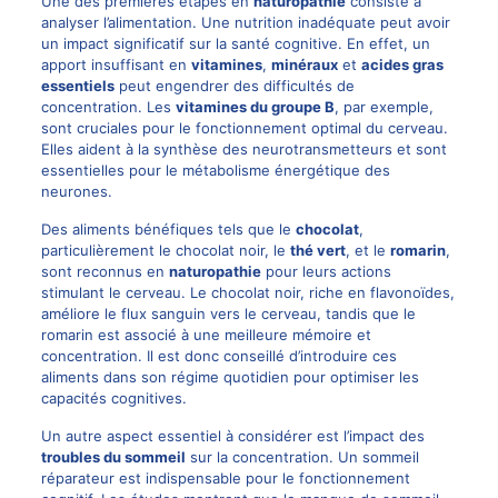
Une des premières étapes en
naturopathie
consiste à
analyser l’alimentation. Une nutrition inadéquate peut avoir
un impact significatif sur la santé cognitive. En effet, un
apport insuffisant en
vitamines
,
minéraux
et
acides gras
essentiels
peut engendrer des difficultés de
concentration. Les
vitamines du groupe B
, par exemple,
sont cruciales pour le fonctionnement optimal du cerveau.
Elles aident à la synthèse des neurotransmetteurs et sont
essentielles pour le métabolisme énergétique des
neurones.
Des aliments bénéfiques tels que le
chocolat
,
particulièrement le chocolat noir, le
thé vert
, et le
romarin
,
sont reconnus en
naturopathie
pour leurs actions
stimulant le cerveau. Le chocolat noir, riche en flavonoïdes,
améliore le flux sanguin vers le cerveau, tandis que le
romarin est associé à une meilleure mémoire et
concentration. Il est donc conseillé d’introduire ces
aliments dans son régime quotidien pour optimiser les
capacités cognitives.
Un autre aspect essentiel à considérer est l’impact des
troubles du sommeil
sur la concentration. Un sommeil
réparateur est indispensable pour le fonctionnement