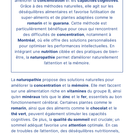
améliorer la
concentration
et les
capacités cognitives
.
Grâce à des méthodes naturelles, elle agit sur les
déséquilibres alimentaires et favorise l’utilisation de
super-aliments et de plantes adaptées comme le
romarin
et le
guarana
. Cette méthode est
particulièrement bénéfique pour ceux qui rencontrent
des difficultés de
concentration
, notamment à
Montréal
, où elle offre des solutions personnalisées
pour optimiser les performances intellectuelles. En
intégrant une
nutrition
ciblée et des pratiques de bien-
être, la
naturopathie
permet d’améliorer naturellement
l’attention et la mémoire.
La
naturopathie
propose des solutions naturelles pour
améliorer la
concentration
et la
mémoire
. Elle met l’accent
sur une alimentation riche en
vitamines
du groupe B, ainsi
qu’en
minéraux
tels que le
zinc
et le
fer
, essentiels au bon
fonctionnement cérébral. Certaines plantes comme le
romarin
, ainsi que des aliments comme le
chocolat
et le
thé vert
, peuvent également stimuler les capacités
cognitives. De plus, la
qualité du sommeil
est cruciale; un
sommeil adéquat favorise une
attention
optimale. En cas
de troubles de l’attention, des déséquilibres nutritionnels,