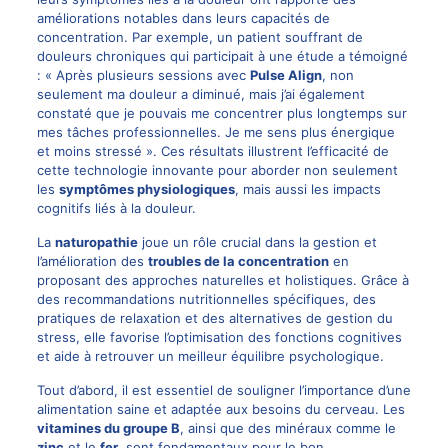
améliorations notables dans leurs capacités de
concentration. Par exemple, un patient souffrant de
douleurs chroniques
qui participait à une étude a témoigné
: « Après plusieurs sessions avec
Pulse Align
, non
seulement ma douleur a diminué, mais j’ai également
constaté que je pouvais me concentrer plus longtemps sur
mes tâches professionnelles. Je me sens plus énergique
et moins stressé ». Ces résultats illustrent l’efficacité de
cette technologie innovante pour aborder non seulement
les
symptômes physiologiques
, mais aussi les impacts
cognitifs liés à la douleur.
La
naturopathie
joue un rôle crucial dans la gestion et
l’amélioration des
troubles de la concentration
en
proposant des approches naturelles et holistiques. Grâce à
des recommandations nutritionnelles spécifiques, des
pratiques de relaxation et des alternatives de gestion du
stress, elle favorise l’optimisation des fonctions cognitives
et aide à retrouver un meilleur équilibre psychologique.
Tout d’abord, il est essentiel de souligner l’importance d’une
alimentation saine et adaptée aux besoins du cerveau. Les
vitamines du groupe B
, ainsi que des minéraux comme le
zinc
et le
fer
, sont fondamentaux pour le bon