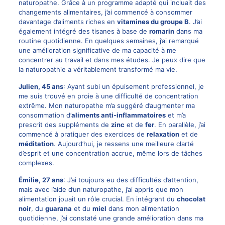
naturopathe. Grâce à un programme adapté qui incluait des
changements alimentaires, j’ai commencé à consommer
davantage d’aliments riches en
vitamines du groupe B
. J’ai
également intégré des tisanes à base de
romarin
dans ma
routine quotidienne. En quelques semaines, j’ai remarqué
une amélioration significative de ma capacité à me
concentrer au travail et dans mes études. Je peux dire que
la naturopathie a véritablement transformé ma vie.
Julien, 45 ans
: Ayant subi un épuisement professionnel, je
me suis trouvé en proie à une difficulté de concentration
extrême. Mon naturopathe m’a suggéré d’augmenter ma
consommation d’
aliments anti-inflammatoires
et m’a
prescrit des suppléments de
zinc
et de
fer
. En parallèle, j’ai
commencé à pratiquer des exercices de
relaxation
et de
méditation
. Aujourd’hui, je ressens une meilleure clarté
d’esprit et une concentration accrue, même lors de tâches
complexes.
Émilie, 27 ans
: J’ai toujours eu des difficultés d’attention,
mais avec l’aide d’un naturopathe, j’ai appris que mon
alimentation jouait un rôle crucial. En intégrant du
chocolat
noir
, du
guarana
et du
miel
dans mon alimentation
quotidienne, j’ai constaté une grande amélioration dans ma