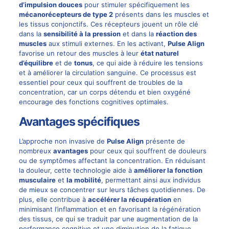
d’impulsion douces
pour stimuler spécifiquement les
mécanorécepteurs de type 2
présents dans les muscles et
les tissus conjonctifs. Ces récepteurs jouent un rôle clé
dans la
sensibilité à la pression
et dans la
réaction des
muscles
aux stimuli externes. En les activant,
Pulse Align
favorise un retour des muscles à leur
état naturel
d’équilibre
et de
tonus
, ce qui aide à réduire les tensions
et à améliorer la circulation sanguine. Ce processus est
essentiel pour ceux qui souffrent de troubles de la
concentration, car un corps détendu et bien oxygéné
encourage des fonctions cognitives optimales.
Avantages spécifiques
L’approche non invasive de
Pulse Align
présente de
nombreux
avantages
pour ceux qui souffrent de douleurs
ou de symptômes affectant la concentration. En réduisant
la douleur, cette technologie aide à
améliorer la fonction
musculaire
et
la mobilité
, permettant ainsi aux individus
de mieux se concentrer sur leurs tâches quotidiennes. De
plus, elle contribue à
accélérer la récupération
en
minimisant l’inflammation et en favorisant la régénération
des tissus, ce qui se traduit par une augmentation de la
performance cognitive et une diminution de la fatigue