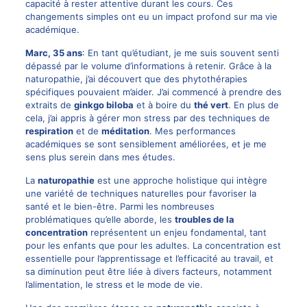
capacité à rester attentive durant les cours. Ces
changements simples ont eu un impact profond sur ma vie
académique.
Marc, 35 ans
: En tant qu’étudiant, je me suis souvent senti
dépassé par le volume d’informations à retenir. Grâce à la
naturopathie, j’ai découvert que des phytothérapies
spécifiques pouvaient m’aider. J’ai commencé à prendre des
extraits de
ginkgo biloba
et à boire du
thé vert
. En plus de
cela, j’ai appris à gérer mon stress par des techniques de
respiration
et de
méditation
. Mes performances
académiques se sont sensiblement améliorées, et je me
sens plus serein dans mes études.
La
naturopathie
est une approche holistique qui intègre
une variété de techniques naturelles pour favoriser la
santé et le bien-être. Parmi les nombreuses
problématiques qu’elle aborde, les
troubles de la
concentration
représentent un enjeu fondamental, tant
pour les enfants que pour les adultes. La concentration est
essentielle pour l’apprentissage et l’efficacité au travail, et
sa diminution peut être liée à divers facteurs, notamment
l’alimentation, le stress et le mode de vie.